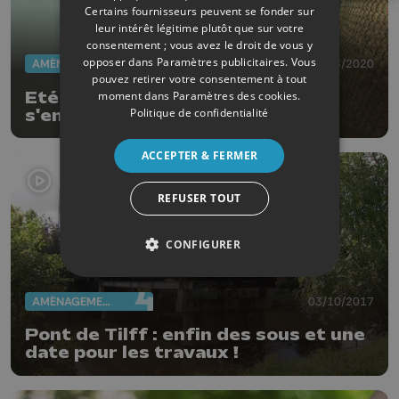
Certains fournisseurs peuvent se fonder sur
leur intérêt légitime plutôt que sur votre
consentement ; vous avez le droit de vous y
opposer dans
Paramètres publicitaires
. Vous
AMÉNAGEMENT DU TERRITOIRE
18/08/2020
pouvez retirer votre consentement à tout
Eté solidaire: Villers-Le-Bouillet
moment dans
Paramètres des cookies
.
Politique de confidentialité
s'embellit grâce aux jeunes
ACCEPTER & FERMER
REFUSER TOUT
CONFIGURER
AMÉNAGEMENT DU TERRITOIRE
03/10/2017
Pont de Tilff : enfin des sous et une
date pour les travaux !