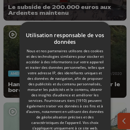
Le subside de 200.000 euros aux
Ardentes maintenu
Utilisation responsable de vos
données
Nous et nos partenaires utilisons des cookies
et des technologies similaires pour stocker et
accéder à des informations sur votre appareil
et traiter des données personnelles, telles que
votre adresse IP, des identifiants uniques et
AMÉNAGEMENT DU TERRITOIRE
24/09/2020
des données de navigation, afin de proposer
Hannut veut restaurer la flore sur le
des publicités et du contenu personnalisés,
mesurer les publicités et le contenu, obtenir
bord de la Mehaigne
des insights d’audience et améliorer les
services.
Fournisseurs tiers (1910)
peuvent
également traiter vos données à ces fins et à
d’autres, notamment en utilisant des données
de géolocalisation précises et des
caractéristiques de l’appareil. Vos choix
Ouv
s’appliquent uniquement à ce site web.