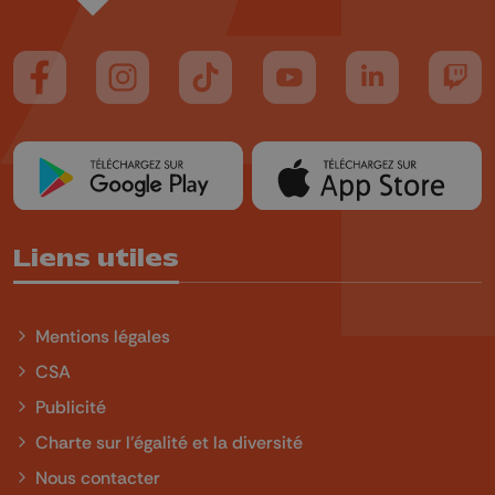
Suivez-nous sur FaceBook
Suivez-nous sur Instagram
Suivez-nous sur TikTok
Suivez-nous sur YouTube
Suivez-nous sur
Suiv
Liens utiles
Mentions légales
CSA
Publicité
Charte sur l'égalité et la diversité
Nous contacter