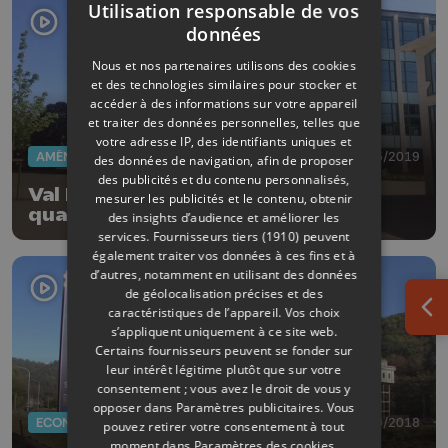
Utilisation responsable de vos
données
Nous et nos partenaires utilisons des cookies
et des technologies similaires pour stocker et
accéder à des informations sur votre appareil
et traiter des données personnelles, telles que
votre adresse IP, des identifiants uniques et
AMÉNAGEMENT DU TERRITOIRE
22/05/2019
des données de navigation, afin de proposer
des publicités et du contenu personnalisés,
Val Benoît : le campus devenu
mesurer les publicités et le contenu, obtenir
quartier
des insights d’audience et améliorer les
services.
Fournisseurs tiers (1910)
peuvent
également traiter vos données à ces fins et à
d’autres, notamment en utilisant des données
de géolocalisation précises et des
caractéristiques de l’appareil. Vos choix
Ouv
s’appliquent uniquement à ce site web.
Certains fournisseurs peuvent se fonder sur
leur intérêt légitime plutôt que sur votre
consentement ; vous avez le droit de vous y
opposer dans
Paramètres publicitaires
. Vous
ECONOMIE
10/10/2018
pouvez retirer votre consentement à tout
moment dans
Paramètres des cookies
.