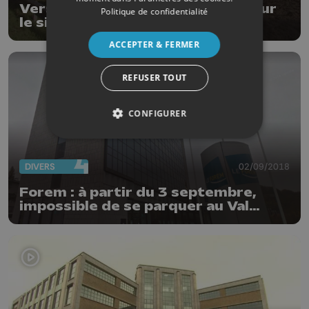
Vers un renouveau économique sur
Politique de confidentialité
le site Godin à Marchin
ACCEPTER & FERMER
REFUSER TOUT
CONFIGURER
DIVERS
02/09/2018
Forem : à partir du 3 septembre,
impossible de se parquer au Val
Benoît