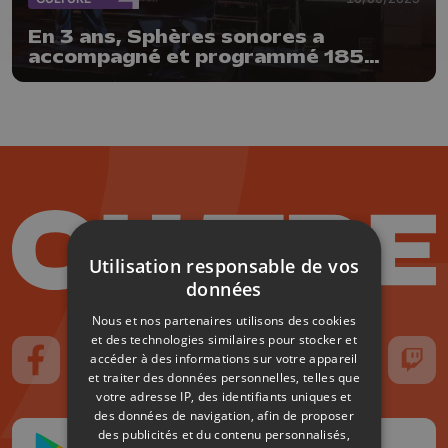
En 3 ans, Sphères sonores a
accompagné et programmé 185
artistes
Utilisation responsable de vos
données
Nous et nos partenaires utilisons des cookies
et des technologies similaires pour stocker et
accéder à des informations sur votre appareil
Suivez-nous sur FaceBook
Suivez-nous sur Instagram
Suivez-nous sur TikTok
Suivez-nous sur YouTube
Suivez-nous sur
Suiv
et traiter des données personnelles, telles que
votre adresse IP, des identifiants uniques et
des données de navigation, afin de proposer
des publicités et du contenu personnalisés,