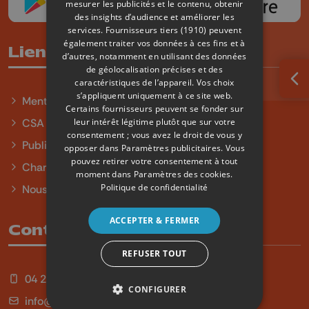
mesurer les publicités et le contenu, obtenir
des insights d’audience et améliorer les
services.
Fournisseurs tiers (1910)
peuvent
également traiter vos données à ces fins et à
Liens utiles
d’autres, notamment en utilisant des données
de géolocalisation précises et des
caractéristiques de l’appareil. Vos choix
Ouv
s’appliquent uniquement à ce site web.
Mentions légales
Certains fournisseurs peuvent se fonder sur
leur intérêt légitime plutôt que sur votre
CSA
consentement ; vous avez le droit de vous y
Publicité
opposer dans
Paramètres publicitaires
. Vous
pouvez retirer votre consentement à tout
Charte sur l'égalité et la diversité
moment dans
Paramètres des cookies
.
Politique de confidentialité
Nous contacter
ACCEPTER & FERMER
Contact
REFUSER TOUT
04 254 99 99
CONFIGURER
info@qu4tre.be