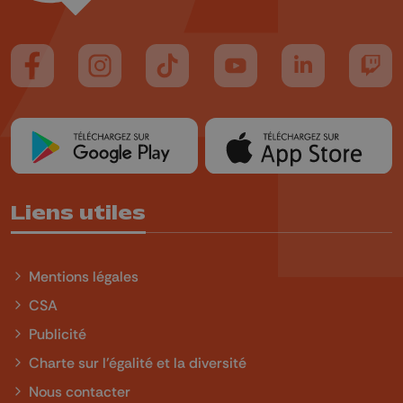
Suivez-nous sur FaceBook
Suivez-nous sur Instagram
Suivez-nous sur TikTok
Suivez-nous sur YouTube
Suivez-nous sur
Suiv
Liens utiles
Mentions légales
CSA
Publicité
Charte sur l'égalité et la diversité
Nous contacter