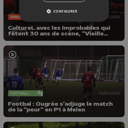
CONFIGURER
ÉMISSIONS
02/03/2023
CultureL avec les Improbables qui
fêtent 30 ans de scène, "Vieille
peau" à la Courte Echelle et
"Spamalot" au Moderne
FOOTBALL
20/01/2023
Footbal : Ougrée s'adjuge le match
de la "peur" en P1 à Melen