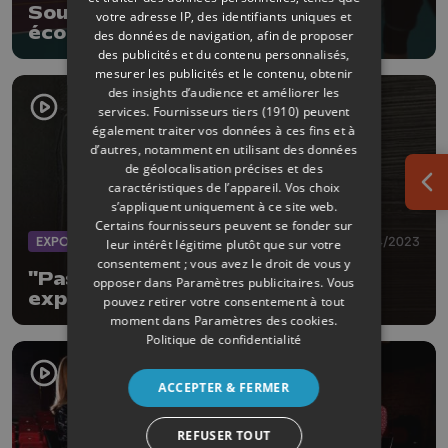
Soumagne abrite une des rares
votre adresse IP, des identifiants uniques et
écoles de gardiens de Futsal de
des données de navigation, afin de proposer
Wallonie
des publicités et du contenu personnalisés,
mesurer les publicités et le contenu, obtenir
des insights d’audience et améliorer les
services.
Fournisseurs tiers (1910)
peuvent
également traiter vos données à ces fins et à
d’autres, notamment en utilisant des données
de géolocalisation précises et des
caractéristiques de l’appareil. Vos choix
Ouv
s’appliquent uniquement à ce site web.
Certains fournisseurs peuvent se fonder sur
EXPOS
02/04/2023
leur intérêt légitime plutôt que sur votre
consentement ; vous avez le droit de vous y
"Passion du noir" : Denise Gilles
opposer dans
Paramètres publicitaires
. Vous
expose à Wégimont Culture
pouvez retirer votre consentement à tout
moment dans
Paramètres des cookies
.
Politique de confidentialité
ACCEPTER & FERMER
REFUSER TOUT