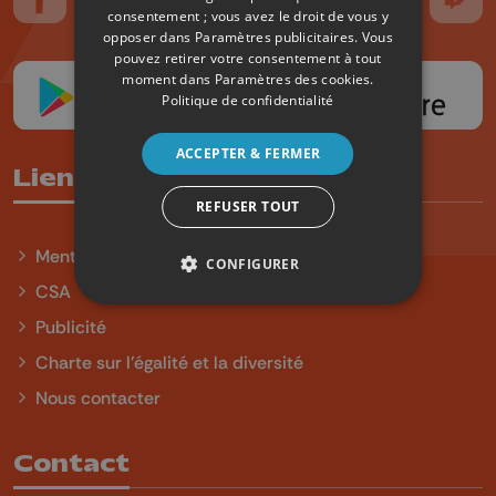
Suivez-nous sur FaceBook
Suivez-nous sur Instagram
Suivez-nous sur TikTok
Suivez-nous sur YouTube
Suivez-nous sur
Suiv
consentement ; vous avez le droit de vous y
opposer dans
Paramètres publicitaires
. Vous
pouvez retirer votre consentement à tout
moment dans
Paramètres des cookies
.
Politique de confidentialité
ACCEPTER & FERMER
Liens utiles
REFUSER TOUT
Mentions légales
CONFIGURER
CSA
Publicité
Charte sur l'égalité et la diversité
Nous contacter
Contact