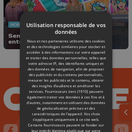
Utilisation responsable de vos
MOBILITÉ
29/08/2025
données
Semaine de la mobilité : les
Nous et nos partenaires utilisons des cookies
entreprises participent aussi !
et des technologies similaires pour stocker et
accéder à des informations sur votre appareil
et traiter des données personnelles, telles que
votre adresse IP, des identifiants uniques et
des données de navigation, afin de proposer
des publicités et du contenu personnalisés,
mesurer les publicités et le contenu, obtenir
des insights d’audience et améliorer les
services.
Fournisseurs tiers (1910)
peuvent
également traiter vos données à ces fins et à
d’autres, notamment en utilisant des données
de géolocalisation précises et des
caractéristiques de l’appareil. Vos choix
Ouv
s’appliquent uniquement à ce site web.
Certains fournisseurs peuvent se fonder sur
leur intérêt légitime plutôt que sur votre