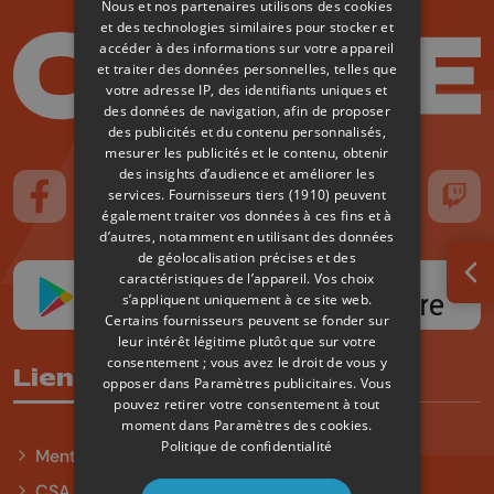
Nous et nos partenaires utilisons des cookies
et des technologies similaires pour stocker et
accéder à des informations sur votre appareil
et traiter des données personnelles, telles que
votre adresse IP, des identifiants uniques et
des données de navigation, afin de proposer
des publicités et du contenu personnalisés,
mesurer les publicités et le contenu, obtenir
des insights d’audience et améliorer les
services.
Fournisseurs tiers (1910)
peuvent
Suivez-nous sur FaceBook
Suivez-nous sur Instagram
Suivez-nous sur TikTok
Suivez-nous sur YouTube
Suivez-nous sur
Suiv
également traiter vos données à ces fins et à
d’autres, notamment en utilisant des données
de géolocalisation précises et des
caractéristiques de l’appareil. Vos choix
Ouv
s’appliquent uniquement à ce site web.
Certains fournisseurs peuvent se fonder sur
leur intérêt légitime plutôt que sur votre
consentement ; vous avez le droit de vous y
Liens utiles
opposer dans
Paramètres publicitaires
. Vous
pouvez retirer votre consentement à tout
moment dans
Paramètres des cookies
.
Politique de confidentialité
Mentions légales
CSA