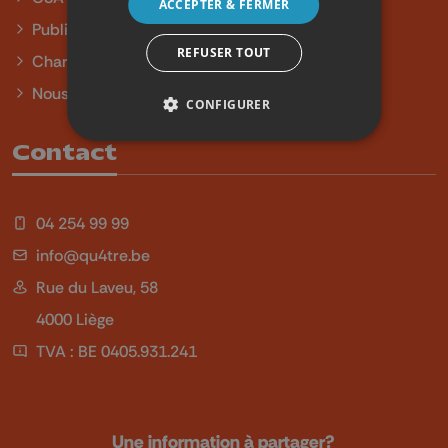
ACCEPTER & FERMER
Publicité
REFUSER TOUT
Charte sur l'égalité et la diversité
Nous contacter
CONFIGURER
Contact
04 254 99 99
info@qu4tre.be
Rue du Laveu, 58
4000 Liège
TVA : BE 0405.931.241
Une information à partager?