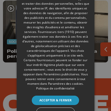
et traiter des données personnelles, telles que
votre adresse IP, des identifiants uniques et
des données de navigation, afin de proposer
des publicités et du contenu personnalisés,
mesurer les publicités et le contenu, obtenir
des insights d’audience et améliorer les
services.
Fournisseurs tiers (1910)
peuvent
également traiter vos données à ces fins et à
d’autres, notamment en utilisant des données
SOCIÉTÉ
18/02/2020
de géolocalisation précises et des
Police de Huy: la suppression de la
caractéristiques de l’appareil. Vos choix
Ouv
s’appliquent uniquement à ce site web.
permanence a du bon
Certains fournisseurs peuvent se fonder sur
leur intérêt légitime plutôt que sur votre
consentement ; vous avez le droit de vous y
opposer dans
Paramètres publicitaires
. Vous
pouvez retirer votre consentement à tout
moment dans
Paramètres des cookies
.
Politique de confidentialité
ACCEPTER & FERMER