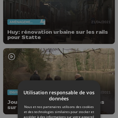
AMÉNAGEMENT DU TERRITOIRE
21/04/2021
Huy: rénovation urbaine sur les rails
pour Statte
Utilisation responsable de vos
ENVIRONNEMENT
20/03/2021
données
Journées de l'eau: Les voies lentes
Nous et nos partenaires utilisons des cookies
sur l'Amblève
et des technologies similaires pour stocker et
accéder à des informations sur votre appareil