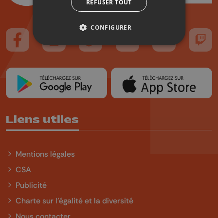
REFUSER TOUT
CONFIGURER
Suivez-nous sur FaceBook
Suivez-nous sur Instagram
Suivez-nous sur TikTok
Suivez-nous sur YouTube
Suivez-nous sur
Suiv
Liens utiles
Mentions légales
CSA
Publicité
Charte sur l'égalité et la diversité
Nous contacter