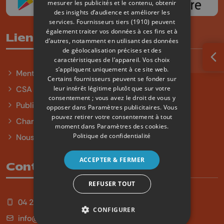
mesurer les publicités et le contenu, obtenir
des insights d’audience et améliorer les
services.
Fournisseurs tiers (1910)
peuvent
également traiter vos données à ces fins et à
Liens utiles
d’autres, notamment en utilisant des données
de géolocalisation précises et des
caractéristiques de l’appareil. Vos choix
Ouv
s’appliquent uniquement à ce site web.
Mentions légales
Certains fournisseurs peuvent se fonder sur
leur intérêt légitime plutôt que sur votre
CSA
consentement ; vous avez le droit de vous y
Publicité
opposer dans
Paramètres publicitaires
. Vous
pouvez retirer votre consentement à tout
Charte sur l'égalité et la diversité
moment dans
Paramètres des cookies
.
Politique de confidentialité
Nous contacter
ACCEPTER & FERMER
Contact
REFUSER TOUT
04 254 99 99
CONFIGURER
info@qu4tre.be