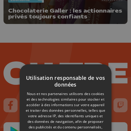
Chocolaterie Galler : les actionnaires
privés toujours confiants
Utilisation responsable de vos
données
Nous et nos partenaires utilisons des cookies
et des technologies similaires pour stocker et
accéder à des informations sur votre appareil
Suivez-nous sur FaceBook
Suivez-nous sur Instagram
Suivez-nous sur TikTok
Suivez-nous sur YouTube
Suivez-nous sur
Suiv
et traiter des données personnelles, telles que
votre adresse IP, des identifiants uniques et
des données de navigation, afin de proposer
des publicités et du contenu personnalisés,