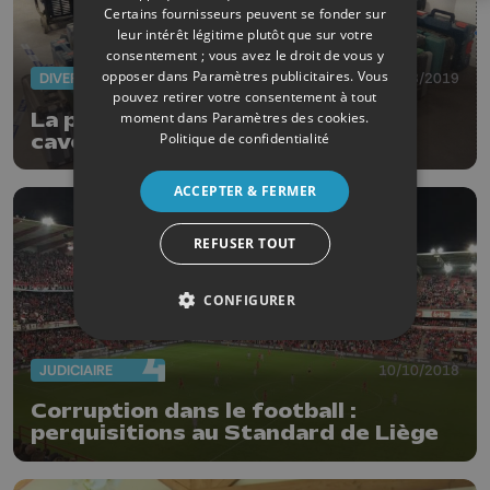
Certains fournisseurs peuvent se fonder sur
leur intérêt légitime plutôt que sur votre
consentement ; vous avez le droit de vous y
opposer dans
Paramètres publicitaires
. Vous
DIVERS
01/08/2019
pouvez retirer votre consentement à tout
La police de Liège découvre une
moment dans
Paramètres des cookies
.
Politique de confidentialité
caverne d'Ali Baba
ACCEPTER & FERMER
REFUSER TOUT
CONFIGURER
JUDICIAIRE
10/10/2018
Corruption dans le football :
perquisitions au Standard de Liège