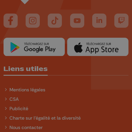
Suivez-nous sur FaceBook
Suivez-nous sur Instagram
Suivez-nous sur TikTok
Suivez-nous sur YouTube
Suivez-nous sur
Suiv
Liens utiles
Mentions légales
CSA
Publicité
Charte sur l'égalité et la diversité
Nous contacter