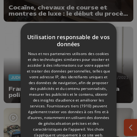
Cocaïne, chevaux de course et
montres de luxe : le début du procès
"Phamarceutica"
Utilisation responsable de vos
données
Nous et nos partenaires utilisons des cookies
et des technologies similaires pour stocker et
accéder à des informations sur votre appareil
et traiter des données personnelles, telles que
votre adresse IP, des identifiants uniques et
JUDICIAIRE
20/01/2021
des données de navigation, afin de proposer
François Fornieri auditionné par la
des publicités et du contenu personnalisés,
mesurer les publicités et le contenu, obtenir
police
des insights d’audience et améliorer les
services.
Fournisseurs tiers (1910)
peuvent
également traiter vos données à ces fins et à
d’autres, notamment en utilisant des données
de géolocalisation précises et des
caractéristiques de l’appareil. Vos choix
Ouv
s’appliquent uniquement à ce site web.