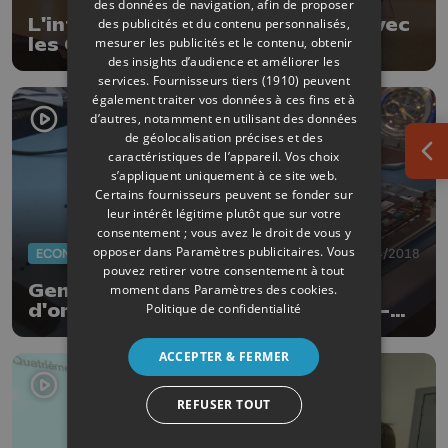
des données de navigation, afin de proposer
L'informatique à portée de clic avec
des publicités et du contenu personnalisés,
mesurer les publicités et le contenu, obtenir
les Cyberdédés!
des insights d’audience et améliorer les
services.
Fournisseurs tiers (1910)
peuvent
également traiter vos données à ces fins et à
d’autres, notamment en utilisant des données
de géolocalisation précises et des
caractéristiques de l’appareil. Vos choix
Ouv
s’appliquent uniquement à ce site web.
Certains fournisseurs peuvent se fonder sur
leur intérêt légitime plutôt que sur votre
consentement ; vous avez le droit de vous y
opposer dans
Paramètres publicitaires
. Vous
ECONOMIE
27/04/2018
pouvez retirer votre consentement à tout
Genius Cycle, la collecte
moment dans
Paramètres des cookies
.
Politique de confidentialité
d'ordinateurs défectueux ou non-
utilisés
ACCEPTER & FERMER
REFUSER TOUT