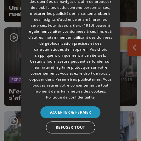
des données de navigation, afin de proposer
Un art-shop éphémère dans une
des publicités et du contenu personnalisés,
mesurer les publicités et le contenu, obtenir
ruelle à Liège!
des insights d’audience et améliorer les
services.
Fournisseurs tiers (1910)
peuvent
également traiter vos données à ces fins et à
d’autres, notamment en utilisant des données
de géolocalisation précises et des
caractéristiques de l’appareil. Vos choix
Ouv
s’appliquent uniquement à ce site web.
Certains fournisseurs peuvent se fonder sur
leur intérêt légitime plutôt que sur votre
consentement ; vous avez le droit de vous y
opposer dans
Paramètres publicitaires
. Vous
EXPOS
06/07/2018
pouvez retirer votre consentement à tout
N'est-ce nin chose ? Des artistes
moment dans
Paramètres des cookies
.
Politique de confidentialité
s'affichent en Neuvice
ACCEPTER & FERMER
REFUSER TOUT