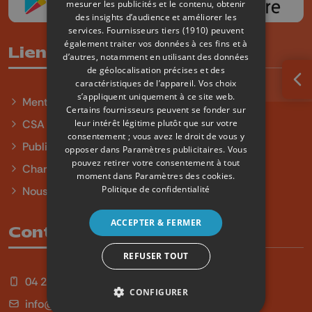
mesurer les publicités et le contenu, obtenir
des insights d’audience et améliorer les
services.
Fournisseurs tiers (1910)
peuvent
également traiter vos données à ces fins et à
Liens utiles
d’autres, notamment en utilisant des données
de géolocalisation précises et des
caractéristiques de l’appareil. Vos choix
Ouv
s’appliquent uniquement à ce site web.
Mentions légales
Certains fournisseurs peuvent se fonder sur
leur intérêt légitime plutôt que sur votre
CSA
consentement ; vous avez le droit de vous y
Publicité
opposer dans
Paramètres publicitaires
. Vous
pouvez retirer votre consentement à tout
Charte sur l'égalité et la diversité
moment dans
Paramètres des cookies
.
Politique de confidentialité
Nous contacter
ACCEPTER & FERMER
Contact
REFUSER TOUT
04 254 99 99
CONFIGURER
info@qu4tre.be