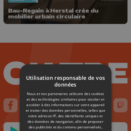
Bau-Regain à Herstal crée du
mobilier urbain circulaire
Utilisation responsable de vos
données
Nous et nos partenaires utilisons des cookies
et des technologies similaires pour stocker et
accéder à des informations sur votre appareil
Suivez-nous sur FaceBook
Suivez-nous sur Instagram
Suivez-nous sur TikTok
Suivez-nous sur YouTube
Suivez-nous sur
Suiv
et traiter des données personnelles, telles que
votre adresse IP, des identifiants uniques et
des données de navigation, afin de proposer
des publicités et du contenu personnalisés,