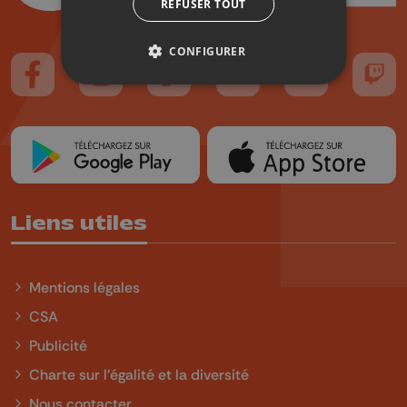
REFUSER TOUT
CONFIGURER
Suivez-nous sur FaceBook
Suivez-nous sur Instagram
Suivez-nous sur TikTok
Suivez-nous sur YouTube
Suivez-nous sur
Suiv
Liens utiles
Mentions légales
CSA
Publicité
Charte sur l'égalité et la diversité
Nous contacter