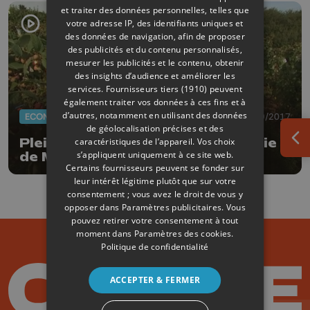
et traiter des données personnelles, telles que
votre adresse IP, des identifiants uniques et
des données de navigation, afin de proposer
des publicités et du contenu personnalisés,
mesurer les publicités et le contenu, obtenir
des insights d’audience et améliorer les
services.
Fournisseurs tiers (1910)
peuvent
également traiter vos données à ces fins et à
d’autres, notamment en utilisant des données
ECONOMIE
22/09/2017
de géolocalisation précises et des
Pleine saison pour la framboiseraie
caractéristiques de l’appareil. Vos choix
Ouv
s’appliquent uniquement à ce site web.
de Marneffe !
Certains fournisseurs peuvent se fonder sur
leur intérêt légitime plutôt que sur votre
consentement ; vous avez le droit de vous y
opposer dans
Paramètres publicitaires
. Vous
pouvez retirer votre consentement à tout
moment dans
Paramètres des cookies
.
Politique de confidentialité
ACCEPTER & FERMER