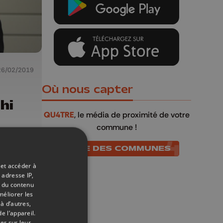
26/02/2019
Où nous capter
hi
QU4TRE
, le média de proximité de votre
commune !
LISTE DES COMMUNES
 et accéder à
 adresse IP,
t du contenu
méliorer les
à d’autres,
e l’appareil.
er sur leur