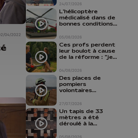
24/07/2026
L'hélicoptère
médicalisé dans de
bonnes conditions à
Oupeye
02/04/2022
05/08/2026
Ces profs perdent
té
leur boulot à cause
de la réforme : "je
travaillais bien plus
comme prof que
04/08/2026
comme
Des places de
pharmacienne"
pompiers
volontaires
disponibles en
province de Liège :
27/07/2026
"Un citoyen qui
Un tapis de 33
n'est formé ne
mètres a été
peut pas nous
déroulé à la
aider"
Cathédrale de
Liège
05/08/2026