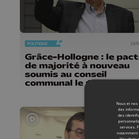
POLITIQUE
19/
Grâce-Hollogne : le pac
de majorité à nouveau
soumis au conseil
communal le 1er avril
Nous et nos 
des informa
des identif
personnalis
services.
F
notamment en
Vos choix 