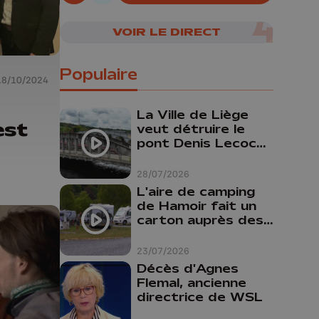
07/08/2026
VOIR LE DIRECT
Populaire
18/10/2024
La Ville de Liège
est
veut détruire le
pont Denis Lecocq
mais manque de
budget pour le
28/07/2026
faire
L'aire de camping
de Hamoir fait un
carton auprès des
touristes
23/07/2026
Décès d'Agnes
Flemal, ancienne
directrice de WSL