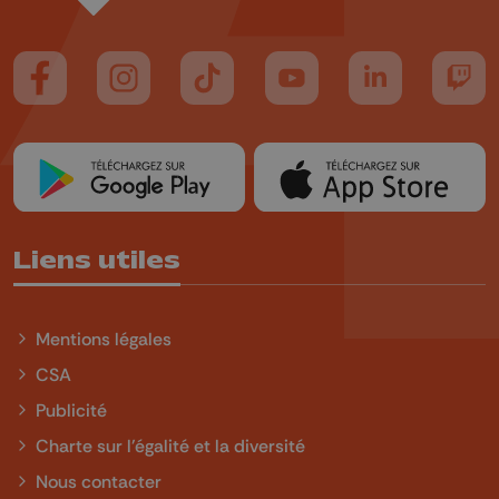
Suivez-nous sur FaceBook
Suivez-nous sur Instagram
Suivez-nous sur TikTok
Suivez-nous sur YouTube
Suivez-nous sur
Suiv
Liens utiles
Mentions légales
CSA
Publicité
Charte sur l'égalité et la diversité
Nous contacter