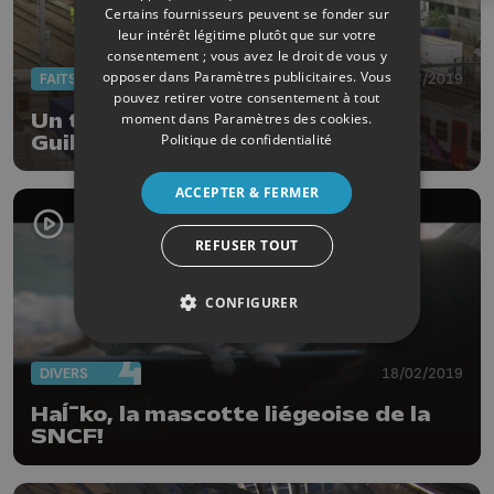
Certains fournisseurs peuvent se fonder sur
leur intérêt légitime plutôt que sur votre
consentement ; vous avez le droit de vous y
opposer dans
Paramètres publicitaires
. Vous
FAITS DIVERS
12/07/2019
pouvez retirer votre consentement à tout
Un train déraille près de Liège-
moment dans
Paramètres des cookies
.
Politique de confidentialité
Guillemins - des dégâts sur 60
mètres de voie
ACCEPTER & FERMER
REFUSER TOUT
CONFIGURER
DIVERS
18/02/2019
HaÍ¯ko, la mascotte liégeoise de la
SNCF!