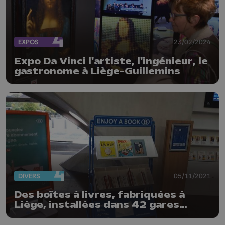
EXPOS
23/02/2024
Expo Da Vinci l'artiste, l'ingénieur, le
gastronome à Liège-Guillemins
DIVERS
05/11/2021
Des boîtes à livres, fabriquées à
Liège, installées dans 42 gares
SNCB