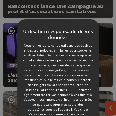
Bancontact lance une campagne au
profit d'associations caritatives
Utilisation responsable de vos
données
Nous et nos partenaires utilisons des cookies
et des technologies similaires pour stocker et
accéder à des informations sur votre appareil
et traiter des données personnelles, telles que
votre adresse IP, des identifiants uniques et
EXPOS
27/11/2019
des données de navigation, afin de proposer
L'exposition Toutankhamon arrive
des publicités et du contenu personnalisés,
mesurer les publicités et le contenu, obtenir
aux Guillemins !
des insights d’audience et améliorer les
services.
Fournisseurs tiers (1910)
peuvent
également traiter vos données à ces fins et à
d’autres, notamment en utilisant des données
de géolocalisation précises et des
caractéristiques de l’appareil. Vos choix
Ouv
s’appliquent uniquement à ce site web.