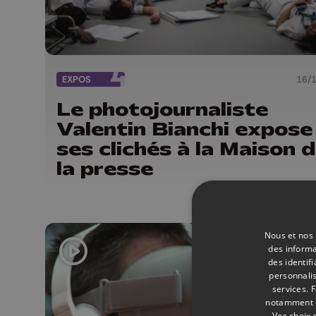
EXPOS
16/
Le photojournaliste
Valentin Bianchi expose
ses clichés à la Maison 
la presse
Nous et nos 
des informa
des identif
personnalis
services.
F
notamment en
Vos choix 