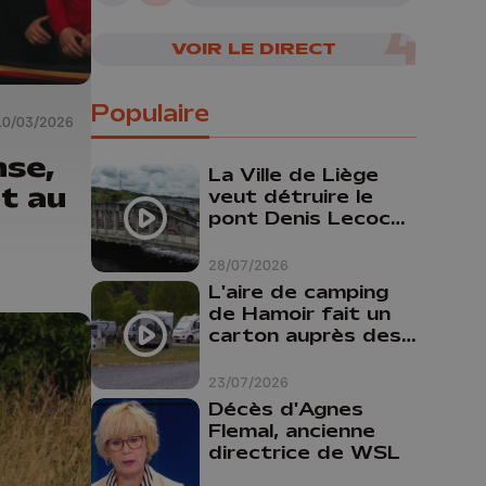
VOIR LE DIRECT
Populaire
10/03/2026
nse,
La Ville de Liège
t au
veut détruire le
pont Denis Lecocq
mais manque de
budget pour le
28/07/2026
faire
L'aire de camping
de Hamoir fait un
carton auprès des
touristes
23/07/2026
Décès d'Agnes
Flemal, ancienne
directrice de WSL