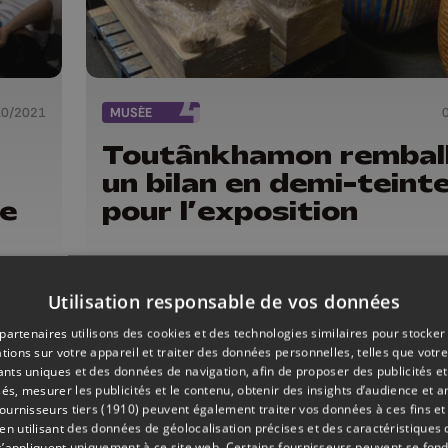
10/2021
MUSÉE
Toutânkhamon remball
un bilan en demi-teint
de
pour l’exposition
Utilisation responsable de vos données
partenaires utilisons des cookies et des technologies similaires pour stocker
tions sur votre appareil et traiter des données personnelles, telles que votre
iants uniques et des données de navigation, afin de proposer des publicités e
és, mesurer les publicités et le contenu, obtenir des insights d’audience et a
ournisseurs tiers (1910)
peuvent également traiter vos données à ces fins et 
 utilisant des données de géolocalisation précises et des caractéristiques d
s’appliquent uniquement à ce site web. Certains fournisseurs peuvent se fond