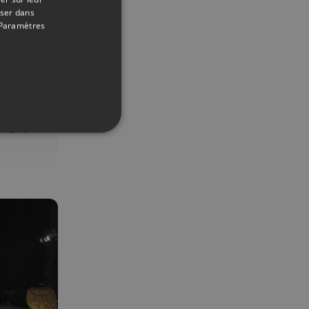
oser dans
Paramètres
23/10/2019
le à