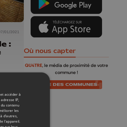
07/01/2021
e :
e
Où nous capter
QU4TRE
, le média de proximité de votre
commune !
LISTE DES COMMUNES
 et accéder à
 adresse IP,
t du contenu
méliorer les
à d’autres,
e l’appareil.
er sur leur