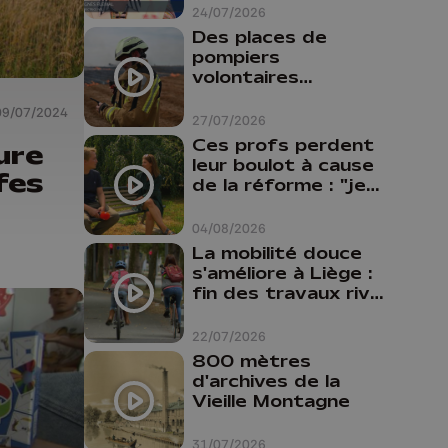
24/07/2026
Des places de
pompiers
volontaires
disponibles en
09/07/2024
province de Liège :
27/07/2026
"Un citoyen qui
Ces profs perdent
ure
n'est formé ne
leur boulot à cause
fes
peut pas nous
de la réforme : "je
aider"
travaillais bien plus
comme prof que
04/08/2026
comme
La mobilité douce
pharmacienne"
s'améliore à Liège :
fin des travaux rive
gauche, pistes
cyclo-piétonnes
22/07/2026
Avroy et
800 mètres
Guillemins...
d'archives de la
Vieille Montagne
31/07/2026