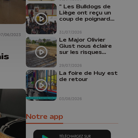
" Les Bulldogs de
Liège ont reçu un
coup de poignard
dans le dos "
31/07/2026
07/06/2023
Le Major Olivier
Giust nous éclaire
sur les risques
is
d'incendie en
Belgique : "Un
29/07/2026
incendie comme en
La foire de Huy est
Gironde ne pourrait
de retour
pas avoir lieu chez
nous"
03/08/2026
Notre app