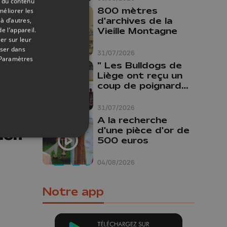
t du contenu
800 mètres
méliorer les
d'archives de la
à d’autres,
Vieille Montagne
e l’appareil.
er sur leur
oser dans
31/07/2026
Paramètres
" Les Bulldogs de
Liège ont reçu un
coup de poignard
17/10/2018
dans le dos "
31/07/2026
A la recherche
d'une pièce d'or de
ion
500 euros
04/08/2026
Notre app