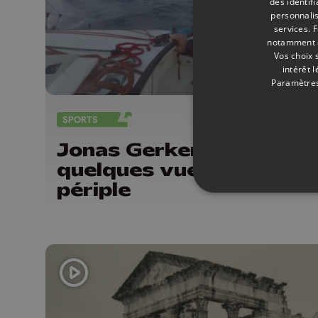
des identif
personnalis
services.
F
notamment en
Vos choix 
intérêt 
Paramètres
SPORTS
08/
Jonas Gerkens partage
quelques vues de son
périple