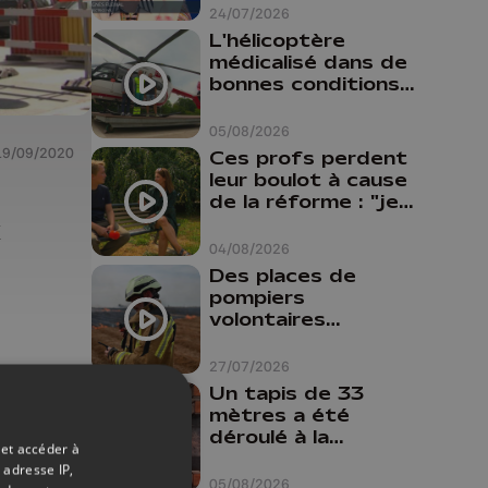
24/07/2026
L'hélicoptère
médicalisé dans de
bonnes conditions à
Oupeye
05/08/2026
19/09/2020
Ces profs perdent
leur boulot à cause
de la réforme : "je
x
travaillais bien plus
comme prof que
04/08/2026
comme
Des places de
pharmacienne"
pompiers
volontaires
disponibles en
province de Liège :
27/07/2026
"Un citoyen qui
Un tapis de 33
n'est formé ne
mètres a été
peut pas nous
déroulé à la
aider"
 et accéder à
Cathédrale de
 adresse IP,
Liège
05/08/2026