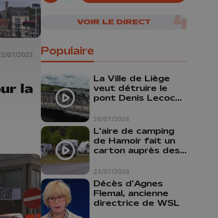
07/08/2026
VOIR LE DIRECT
Populaire
22/07/2022
La Ville de Liège
ur la
veut détruire le
pont Denis Lecocq
mais manque de
budget pour le
28/07/2026
faire
L'aire de camping
de Hamoir fait un
carton auprès des
touristes
23/07/2026
Décès d'Agnes
Flemal, ancienne
directrice de WSL