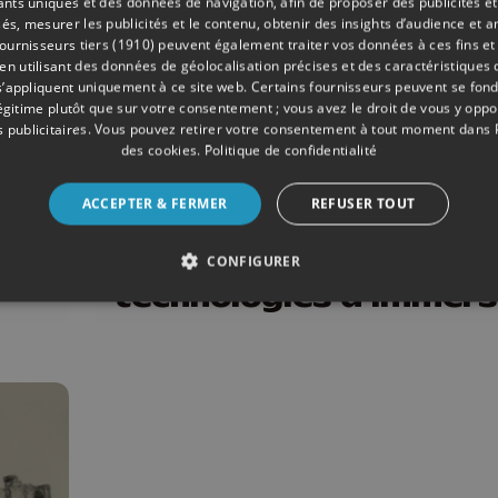
iants uniques et des données de navigation, afin de proposer des publicités e
és, mesurer les publicités et le contenu, obtenir des insights d’audience et a
ournisseurs tiers (1910)
peuvent également traiter vos données à ces fins et 
 utilisant des données de géolocalisation précises et des caractéristiques d
s’appliquent uniquement à ce site web. Certains fournisseurs peuvent se fond
légitime plutôt que sur votre consentement ; vous avez le droit de vous y opp
 publicitaires
. Vous pouvez retirer votre consentement à tout moment dans
des cookies
.
Politique de confidentialité
11/2018
SCIENCES
ACCEPTER & FERMER
REFUSER TOUT
Liege Virtual Week,
plongée dans les
CONFIGURER
technologies d'immers