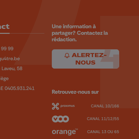
act
Une information à
partager? Contactez la
rédaction.
 99 99
ALERTEZ-
u4tre.be
NOUS
 Laveu, 58
iège
BE 0405.931.241
Retrouvez-nous sur
CANAL 10/166
CANAL 11/12/55
CANAL 13 OU 65