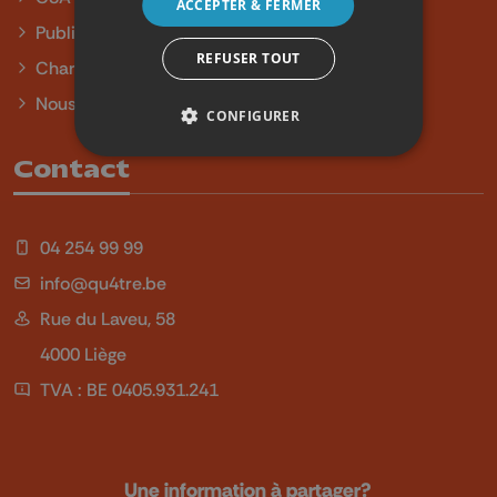
ACCEPTER & FERMER
Publicité
REFUSER TOUT
Charte sur l'égalité et la diversité
Nous contacter
CONFIGURER
Contact
04 254 99 99
info@qu4tre.be
Rue du Laveu, 58
4000 Liège
TVA : BE 0405.931.241
Une information à partager?