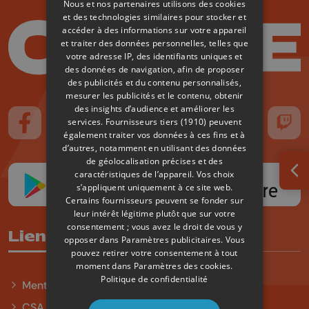
Nous et nos partenaires utilisons des cookies
et des technologies similaires pour stocker et
accéder à des informations sur votre appareil
et traiter des données personnelles, telles que
votre adresse IP, des identifiants uniques et
des données de navigation, afin de proposer
des publicités et du contenu personnalisés,
mesurer les publicités et le contenu, obtenir
des insights d’audience et améliorer les
services.
Fournisseurs tiers (1910)
peuvent
Suivez-nous sur FaceBook
Suivez-nous sur Instagram
Suivez-nous sur TikTok
Suivez-nous sur YouTube
Suivez-nous sur
Suiv
également traiter vos données à ces fins et à
d’autres, notamment en utilisant des données
de géolocalisation précises et des
caractéristiques de l’appareil. Vos choix
Ouv
s’appliquent uniquement à ce site web.
Certains fournisseurs peuvent se fonder sur
leur intérêt légitime plutôt que sur votre
consentement ; vous avez le droit de vous y
Liens utiles
opposer dans
Paramètres publicitaires
. Vous
pouvez retirer votre consentement à tout
moment dans
Paramètres des cookies
.
Politique de confidentialité
Mentions légales
CSA