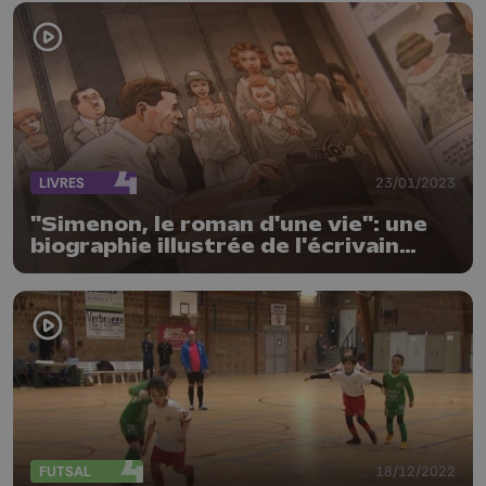
LIVRES
23/01/2023
"Simenon, le roman d'une vie": une
biographie illustrée de l'écrivain
liégeois
FUTSAL
18/12/2022