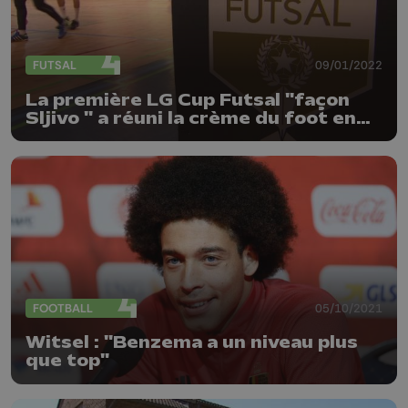
FUTSAL
09/01/2022
La première LG Cup Futsal "façon
Sljivo " a réuni la crème du foot en
salle belge
FOOTBALL
05/10/2021
Witsel : "Benzema a un niveau plus
que top"