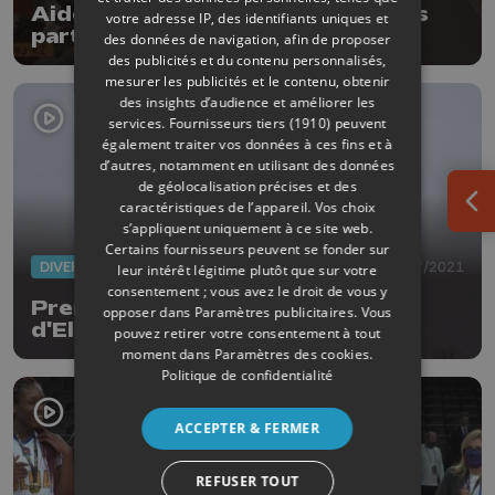
Aide internationale : des renforts
votre adresse IP, des identifiants uniques et
participent aux évacuations
des données de navigation, afin de proposer
des publicités et du contenu personnalisés,
mesurer les publicités et le contenu, obtenir
des insights d’audience et améliorer les
services.
Fournisseurs tiers (1910)
peuvent
également traiter vos données à ces fins et à
d’autres, notamment en utilisant des données
de géolocalisation précises et des
caractéristiques de l’appareil. Vos choix
Ouv
s’appliquent uniquement à ce site web.
Certains fournisseurs peuvent se fonder sur
DIVERS
01/07/2021
leur intérêt légitime plutôt que sur votre
consentement ; vous avez le droit de vous y
Première en Belgique: un pylône
opposer dans
Paramètres publicitaires
. Vous
d'Elia démonté par voie aérienne
pouvez retirer votre consentement à tout
moment dans
Paramètres des cookies
.
Politique de confidentialité
ACCEPTER & FERMER
REFUSER TOUT