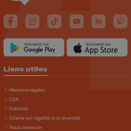
Suivez-nous sur FaceBook
Suivez-nous sur Instagram
Suivez-nous sur TikTok
Suivez-nous sur YouTube
Suivez-nous sur
Suiv
Liens utiles
Mentions légales
CSA
Publicité
Charte sur l'égalité et la diversité
Nous contacter