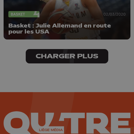
BASKET
02/03/2020
Basket : Julie Allemand en route
pour les USA
CHARGER PLUS