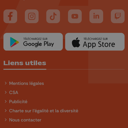
Suivez-nous sur FaceBook
Suivez-nous sur Instagram
Suivez-nous sur TikTok
Suivez-nous sur YouTube
Suivez-nous sur
Suiv
Liens utiles
Mentions légales
CSA
Publicité
Charte sur l'égalité et la diversité
Nous contacter