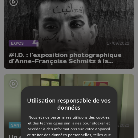
EXPOS
17/09/2022
#I.D. : l'exposition photographique
d'Anne-Françoise Schmitz à la
Maison Arc-en-Ciel
Utilisation responsable de vos
données
Nous et nos partenaires utilisons des cookies
et des technologies similaires pour stocker et
SANTÉ
28/04/2022
accéder à des informations sur votre appareil
et traiter des données personnelles, telles que
Un centre de planning familial à