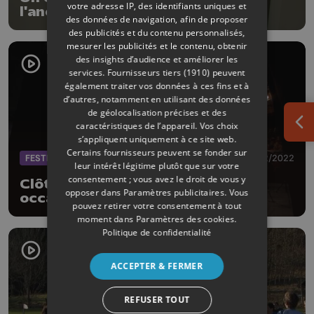
votre adresse IP, des identifiants uniques et
l'ancienne gare de Marexhe
des données de navigation, afin de proposer
des publicités et du contenu personnalisés,
mesurer les publicités et le contenu, obtenir
des insights d’audience et améliorer les
services.
Fournisseurs tiers (1910)
peuvent
également traiter vos données à ces fins et à
d’autres, notamment en utilisant des données
de géolocalisation précises et des
caractéristiques de l’appareil. Vos choix
Ouv
s’appliquent uniquement à ce site web.
Certains fournisseurs peuvent se fonder sur
FESTIVAL
26/02/2022
leur intérêt légitime plutôt que sur votre
consentement ; vous avez le droit de vous y
Clôture du Festival de Liège: une
opposer dans
Paramètres publicitaires
. Vous
occasion de repenser le secteur
pouvez retirer votre consentement à tout
moment dans
Paramètres des cookies
.
Politique de confidentialité
ACCEPTER & FERMER
REFUSER TOUT