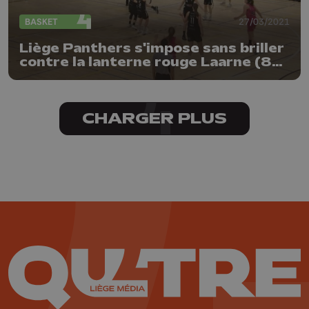
BASKET
27/03/2021
Liège Panthers s'impose sans briller
contre la lanterne rouge Laarne (80-
52)
CHARGER PLUS