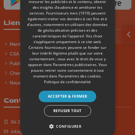
mesurer les publicités et le contenu, obtenir
des insights d’audience et améliorer les
services.
Fournisseurs tiers (1910)
peuvent
également traiter vos données à ces fins et à
Liens utiles
d’autres, notamment en utilisant des données
de géolocalisation précises et des
caractéristiques de l’appareil. Vos choix
Ouv
s’appliquent uniquement à ce site web.
Mentions légales
Certains fournisseurs peuvent se fonder sur
leur intérêt légitime plutôt que sur votre
CSA
consentement ; vous avez le droit de vous y
Publicité
opposer dans
Paramètres publicitaires
. Vous
pouvez retirer votre consentement à tout
Charte sur l'égalité et la diversité
moment dans
Paramètres des cookies
.
Politique de confidentialité
Nous contacter
ACCEPTER & FERMER
Contact
REFUSER TOUT
04 254 99 99
CONFIGURER
info@qu4tre.be