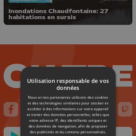
Inondations Chaudfontaine: 27
habitations en sursis
Utilisation responsable de vos
données
Nous et nos partenaires utilisons des cookies
et des technologies similaires pour stocker et
accéder à des informations sur votre appareil
Suivez-nous sur FaceBook
Suivez-nous sur Instagram
Suivez-nous sur TikTok
Suivez-nous sur YouTube
Suivez-nous sur
Suiv
et traiter des données personnelles, telles que
votre adresse IP, des identifiants uniques et
des données de navigation, afin de proposer
des publicités et du contenu personnalisés,