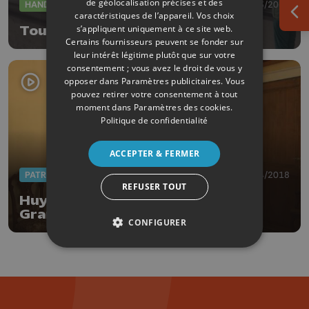
de géolocalisation précises et des
HANDISPORTS
29/03/2019
caractéristiques de l’appareil. Vos choix
Ouv
s’appliquent uniquement à ce site web.
Tout schuss en chaise
Certains fournisseurs peuvent se fonder sur
leur intérêt légitime plutôt que sur votre
consentement ; vous avez le droit de vous y
opposer dans
Paramètres publicitaires
. Vous
pouvez retirer votre consentement à tout
moment dans
Paramètres des cookies
.
Politique de confidentialité
ACCEPTER & FERMER
PATRIMOINE
17/04/2018
REFUSER TOUT
Huy : le Bassinia de retour sur la
Grand'Place fin d'année
CONFIGURER