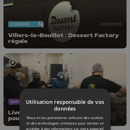
ECONOMIE
03/05/2022
Villers-le-Bouillet : Dessert Factory
régale
Utilisation responsable de vos
GASTRONOMIE
04/03/2021
données
Live in Color: un menu 7 services
Nous et nos partenaires utilisons des cookies
pour découvrir l'Afghanistan
et des technologies similaires pour stocker et
accéder à des informations sur votre appareil