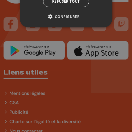
REFUSER TOUT
CONFIGURER
Suivez-nous sur FaceBook
Suivez-nous sur Instagram
Suivez-nous sur TikTok
Suivez-nous sur YouTube
Suivez-nous sur
Suiv
Liens utiles
Mentions légales
CSA
Publicité
Charte sur l'égalité et la diversité
Nous contacter