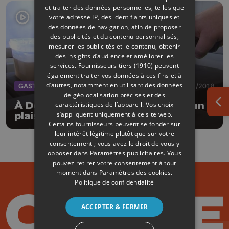
et traiter des données personnelles, telles que
votre adresse IP, des identifiants uniques et
des données de navigation, afin de proposer
des publicités et du contenu personnalisés,
mesurer les publicités et le contenu, obtenir
des insights d’audience et améliorer les
services.
Fournisseurs tiers (1910)
peuvent
également traiter vos données à ces fins et à
d’autres, notamment en utilisant des données
GASTRONOMIE
21/12/2018
de géolocalisation précises et des
À Donceel, la bÍ»che de Noël est un
caractéristiques de l’appareil. Vos choix
Ouv
s’appliquent uniquement à ce site web.
plaisir glacé
Certains fournisseurs peuvent se fonder sur
leur intérêt légitime plutôt que sur votre
consentement ; vous avez le droit de vous y
opposer dans
Paramètres publicitaires
. Vous
pouvez retirer votre consentement à tout
moment dans
Paramètres des cookies
.
Politique de confidentialité
ACCEPTER & FERMER