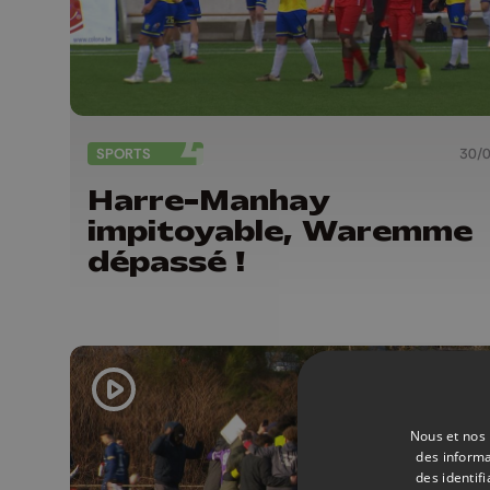
SPORTS
30/
Harre-Manhay
impitoyable, Waremme
dépassé !
Nous et nos 
des informa
des identif