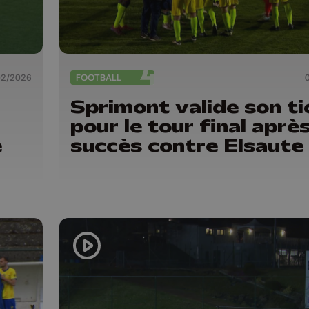
02/2026
FOOTBALL
Sprimont valide son ti
pour le tour final aprè
e
succès contre Elsaute