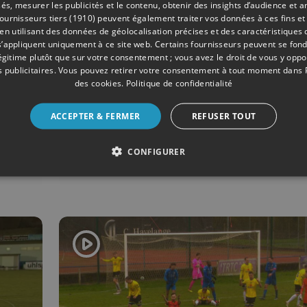
és, mesurer les publicités et le contenu, obtenir des insights d’audience et a
ournisseurs tiers (1910)
peuvent également traiter vos données à ces fins et 
 utilisant des données de géolocalisation précises et des caractéristiques d
s’appliquent uniquement à ce site web. Certains fournisseurs peuvent se fond
légitime plutôt que sur votre consentement ; vous avez le droit de vous y opp
 publicitaires
. Vous pouvez retirer votre consentement à tout moment dans
des cookies
.
Politique de confidentialité
03/2025
FOOTBALL
ACCEPTER & FERMER
REFUSER TOUT
vec
D3ACFF B : au bout d
suspens, Richelle éme
CONFIGURER
sur le fil face à Sprim