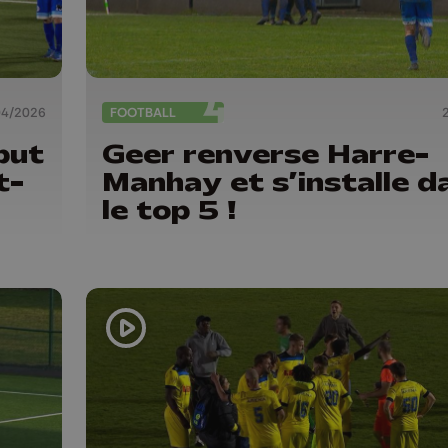
04/2026
FOOTBALL
but
Geer renverse Harre-
t-
Manhay et s’installe d
le top 5 !