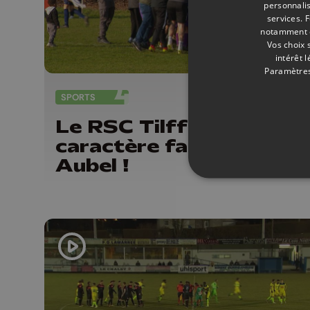
personnalis
services.
F
notamment en
Vos choix 
intérêt 
Paramètres
SPORTS
16/
Le RSC Tilff s'impose a
caractère face au RFC
Aubel !