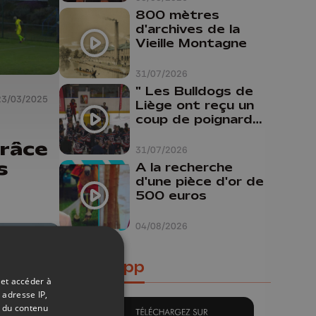
800 mètres
d'archives de la
Vieille Montagne
31/07/2026
" Les Bulldogs de
23/03/2025
Liège ont reçu un
coup de poignard
dans le dos "
grâce
31/07/2026
s
A la recherche
d'une pièce d'or de
500 euros
04/08/2026
Notre app
 et accéder à
 adresse IP,
t du contenu