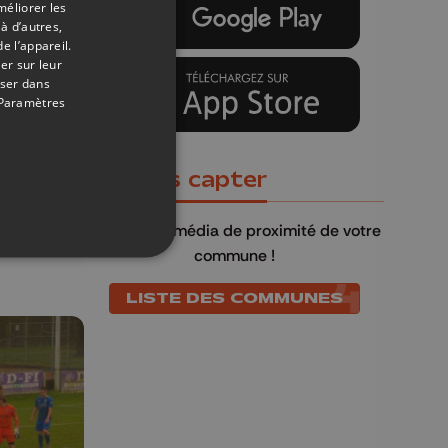
méliorer les
à d’autres,
e l’appareil.
er sur leur
oser dans
Paramètres
23/02/2025
u
Où nous capter
rge
QU4TRE
, le média de proximité de votre
ont
commune !
LISTE DES COMMUNES