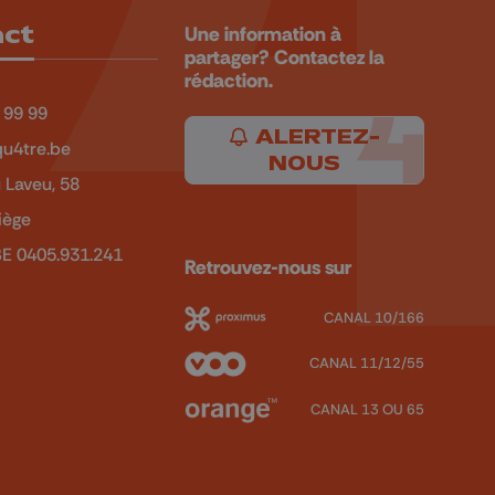
act
Une information à
partager? Contactez la
rédaction.
 99 99
ALERTEZ-
u4tre.be
NOUS
 Laveu, 58
iège
BE 0405.931.241
Retrouvez-nous sur
CANAL 10/166
CANAL 11/12/55
CANAL 13 OU 65