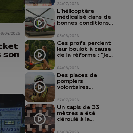
24/07/2026
L'hélicoptère
médicalisé dans de
bonnes conditions à
Oupeye
06/04/2025
05/08/2026
Ces profs perdent
cket
leur boulot à cause
s son
de la réforme : "je
travaillais bien plus
comme prof que
04/08/2026
comme
Des places de
pharmacienne"
pompiers
volontaires
disponibles en
province de Liège :
27/07/2026
"Un citoyen qui
Un tapis de 33
n'est formé ne
mètres a été
peut pas nous
déroulé à la
aider"
Cathédrale de
Liège
05/08/2026