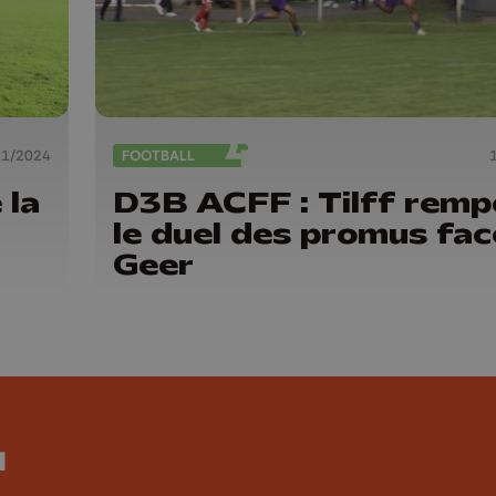
11/2024
FOOTBALL
 la
D3B ACFF : Tilff remp
le duel des promus fac
Geer