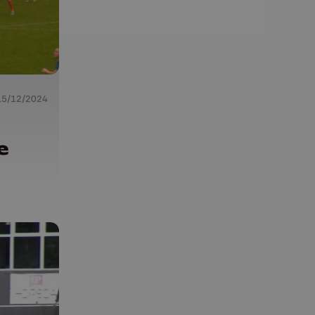
15/12/2024
u
e