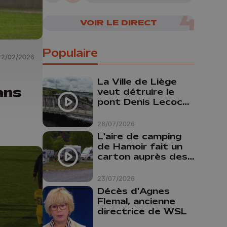
VOIR LE DIRECT
Populaire
22/02/2026
La Ville de Liège
ans
veut détruire le
pont Denis Lecocq
mais manque de
budget pour le
28/07/2026
faire
L'aire de camping
de Hamoir fait un
carton auprès des
touristes
23/07/2026
Décès d'Agnes
Flemal, ancienne
directrice de WSL