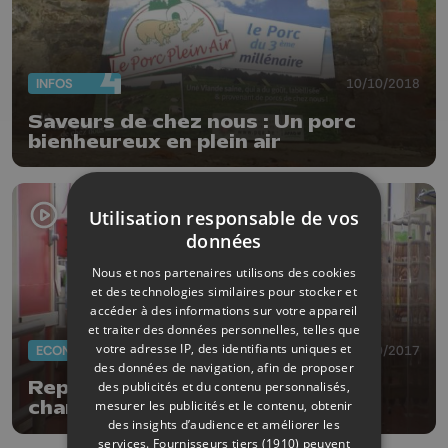
INFOS
10/10/2018
Saveurs de chez nous : Un porc
bienheureux en plein air
Utilisation responsable de vos
données
Nous et nos partenaires utilisons des cookies
et des technologies similaires pour stocker et
accéder à des informations sur votre appareil
et traiter des données personnelles, telles que
votre adresse IP, des identifiants uniques et
ECONOMIE
24/10/2017
des données de navigation, afin de proposer
Reprise de la production de
des publicités et du contenu personnalisés,
mesurer les publicités et le contenu, obtenir
charcuteries à La Vieille Abbaye
des insights d’audience et améliorer les
services.
Fournisseurs tiers (1910)
peuvent