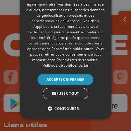
également traiter vos données à ces fins et à
d’autres, notamment en utilisant des données
de géolocalisation précises et des
caractéristiques de l’appareil. Vos choix
Ouv
s’appliquent uniquement à ce site web.
Certains fournisseurs peuvent se fonder sur
leur intérêt légitime plutôt que sur votre
consentement ; vous avez le droit de vous y
opposer dans
Paramètres publicitaires
. Vous
pouvez retirer votre consentement à tout
moment dans
Paramètres des cookies
.
Politique de confidentialité
ACCEPTER & FERMER
Suivez-nous sur FaceBook
Suivez-nous sur Instagram
Suivez-nous sur TikTok
Suivez-nous sur YouTube
Suivez-nous sur
Suiv
REFUSER TOUT
CONFIGURER
Liens utiles