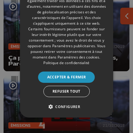
également traiter vos données à ces fins et à
d’autres, notamment en utilisant des données
de géolocalisation précises et des
caractéristiques de l’appareil. Vos choix
Ouv
s’appliquent uniquement à ce site web.
Certains fournisseurs peuvent se fonder sur
leur intérêt légitime plutôt que sur votre
consentement ; vous avez le droit de vous y
opposer dans
Paramètres publicitaires
. Vous
ÉMISSIONS
15/02/2019
pouvez retirer votre consentement à tout
moment dans
Paramètres des cookies
.
Ça part en Live: Les Retardataires,
Politique de confidentialité
Paroxyd et Ykons
ACCEPTER & FERMER
REFUSER TOUT
CONFIGURER
ÉMISSIONS
21/12/2018