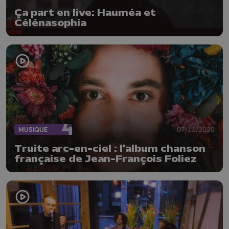
Ça part en live: Hauméa et
Célénasophia
MUSIQUE
07/11/2020
Truite arc-en-ciel : l'album chanson
française de Jean-François Foliez