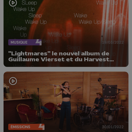
MUSIQUE
19/03/2022
"Lightmares" le nouvel album de
Guillaume Vierset et du Harvest
Group
ÉMISSIONS
30/01/2022