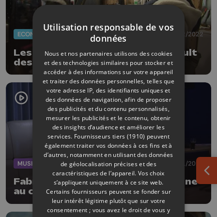
Utilisation responsable de vos
ECONOMIE
03/12/2022
données
Les magasins éphémères à l'assault
Nous et nos partenaires utilisons des cookies
des cellules vides de Liège
et des technologies similaires pour stocker et
accéder à des informations sur votre appareil
et traiter des données personnelles, telles que
votre adresse IP, des identifiants uniques et
des données de navigation, afin de proposer
des publicités et du contenu personnalisés,
mesurer les publicités et le contenu, obtenir
des insights d’audience et améliorer les
services.
Fournisseurs tiers (1910)
peuvent
également traiter vos données à ces fins et à
d’autres, notamment en utilisant des données
MUSIQUE
05/11/2022
de géolocalisation précises et des
caractéristiques de l’appareil. Vos choix
Ouv
Fabrice Merny fête 30 ans de scène
s’appliquent uniquement à ce site web.
au centre culturel de Seraing
Certains fournisseurs peuvent se fonder sur
leur intérêt légitime plutôt que sur votre
consentement ; vous avez le droit de vous y