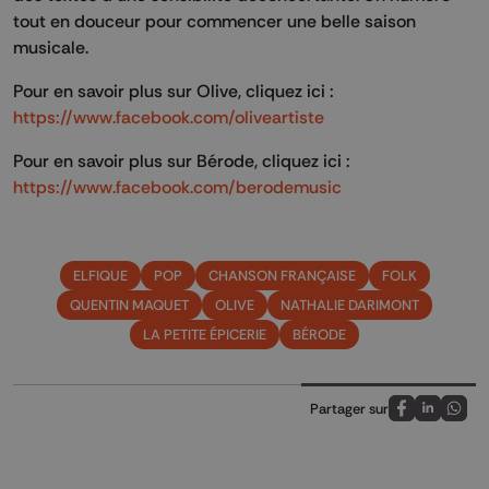
tout en douceur pour commencer une belle saison
musicale.
Pour en savoir plus sur Olive, cliquez ici :
https://www.facebook.com/oliveartiste
Pour en savoir plus sur Bérode, cliquez ici :
https://www.facebook.com/berodemusic
ELFIQUE
POP
CHANSON FRANÇAISE
FOLK
QUENTIN MAQUET
OLIVE
NATHALIE DARIMONT
LA PETITE ÉPICERIE
BÉRODE
Partager sur
Partagez sur
Partagez 
Parta