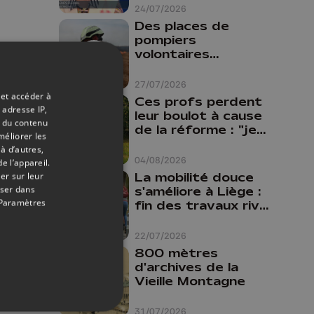
24/07/2026
Des places de
pompiers
volontaires
disponibles en
province de Liège :
27/07/2026
"Un citoyen qui
 et accéder à
Ces profs perdent
n'est formé ne
 adresse IP,
leur boulot à cause
peut pas nous
t du contenu
de la réforme : "je
méliorer les
aider"
travaillais bien plus
à d’autres,
comme prof que
04/08/2026
e l’appareil.
comme
La mobilité douce
er sur leur
pharmacienne"
oser dans
s'améliore à Liège :
Paramètres
fin des travaux rive
gauche, pistes
cyclo-piétonnes
22/07/2026
Avroy et
800 mètres
Guillemins...
d'archives de la
Vieille Montagne
31/07/2026