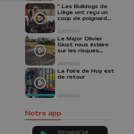
" Les Bulldogs de
Liège ont reçu un
coup de poignard
dans le dos "
31/07/2026
Le Major Olivier
Giust nous éclaire
sur les risques
d'incendie en
Belgique : "Un
29/07/2026
incendie comme en
La foire de Huy est
Gironde ne pourrait
de retour
pas avoir lieu chez
nous"
03/08/2026
Notre app