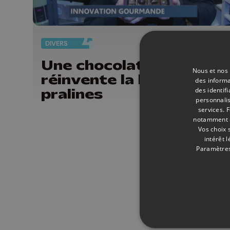
DIVERS
24/
Une chocolatière liégeo
Nous et nos 
réinvente la boîte de
des informa
pralines
des identif
personnalis
services.
F
notamment en
Vos choix 
intérêt 
Paramètres