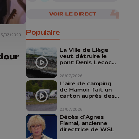
05/08/2026
VOIR LE DIRECT
Populaire
13/03/2020
La Ville de Liège
dour
veut détruire le
pont Denis Lecocq
mais manque de
budget pour le
28/07/2026
faire
L'aire de camping
de Hamoir fait un
carton auprès des
touristes
23/07/2026
Décès d'Agnes
Flemal, ancienne
directrice de WSL