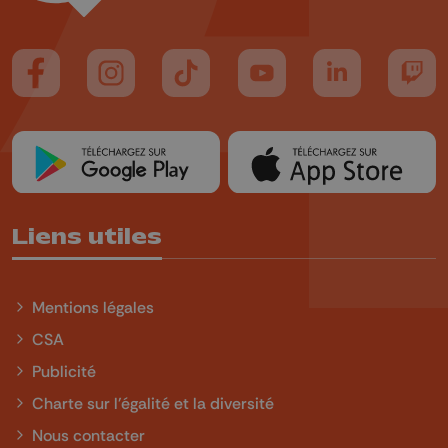
Suivez-nous sur FaceBook
Suivez-nous sur Instagram
Suivez-nous sur TikTok
Suivez-nous sur YouTube
Suivez-nous sur
Suiv
Liens utiles
Mentions légales
CSA
Publicité
Charte sur l'égalité et la diversité
Nous contacter