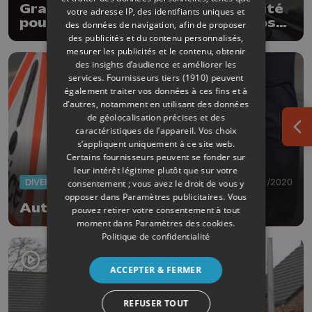
Grande distribution : plus d'activité
votre adresse IP, des identifiants uniques et
pour Supertransport, filiale de Jost
des données de navigation, afin de proposer
Group
des publicités et du contenu personnalisés,
mesurer les publicités et le contenu, obtenir
des insights d’audience et améliorer les
services.
Fournisseurs tiers (1910)
peuvent
également traiter vos données à ces fins et à
d’autres, notamment en utilisant des données
de géolocalisation précises et des
caractéristiques de l’appareil. Vos choix
Ouv
s’appliquent uniquement à ce site web.
Certains fournisseurs peuvent se fonder sur
leur intérêt légitime plutôt que sur votre
DIVERS
28/02/2020
consentement ; vous avez le droit de vous y
opposer dans
Paramètres publicitaires
. Vous
Autoroute E42 fermée à Héron
pouvez retirer votre consentement à tout
moment dans
Paramètres des cookies
.
Politique de confidentialité
ACCEPTER & FERMER
REFUSER TOUT