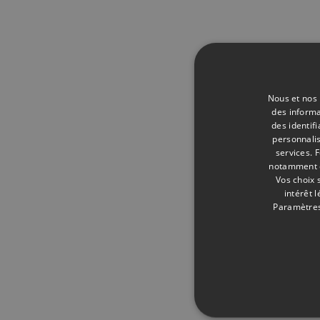
Nous et nos 
des informa
des identif
personnalis
services.
F
notamment en
Vos choix 
intérêt 
Paramètres