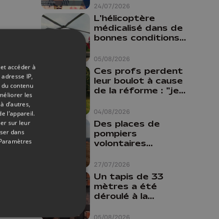
24/07/2026
L'hélicoptère
médicalisé dans de
bonnes conditions à
Oupeye
05/08/2026
 et accéder à
Ces profs perdent
 adresse IP,
leur boulot à cause
t du contenu
de la réforme : "je
méliorer les
travaillais bien plus
à d’autres,
comme prof que
04/08/2026
e l’appareil.
comme
Des places de
er sur leur
pharmacienne"
oser dans
pompiers
Paramètres
volontaires
disponibles en
province de Liège :
27/07/2026
"Un citoyen qui
Un tapis de 33
n'est formé ne
mètres a été
peut pas nous
déroulé à la
aider"
Cathédrale de
Liège
05/08/2026