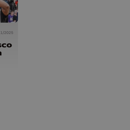
11/2025
sco
h