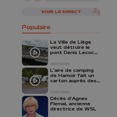
VOIR LE DIRECT
Populaire
La Ville de Liège
veut détruire le
pont Denis Lecocq
mais manque de
budget pour le
28/07/2026
faire
L'aire de camping
de Hamoir fait un
carton auprès des
touristes
23/07/2026
Décès d'Agnes
Flemal, ancienne
directrice de WSL