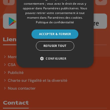
Suivez-nous sur FaceBook
Suivez-nous sur Instagram
Suivez-nous sur TikTok
Suivez-nous sur YouTube
Suivez-nous sur
Suiv
consentement ; vous avez le droit de vous y
opposer dans
Paramètres publicitaires
. Vous
pouvez retirer votre consentement à tout
moment dans
Paramètres des cookies
.
Politique de confidentialité
ACCEPTER & FERMER
Liens utiles
REFUSER TOUT
Mentions légales
CONFIGURER
CSA
Publicité
Charte sur l'égalité et la diversité
Nous contacter
Contact