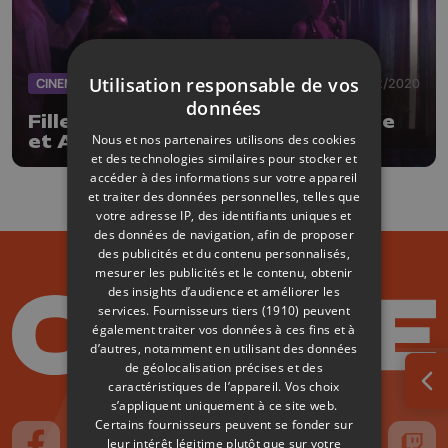
Utilisation responsable de vos
CINEMA
16/02/2020
données
Filles de joie de Frédéric Fonteyne
Nous et nos partenaires utilisons des cookies
et Anne Paulicevich
et des technologies similaires pour stocker et
accéder à des informations sur votre appareil
et traiter des données personnelles, telles que
votre adresse IP, des identifiants uniques et
des données de navigation, afin de proposer
des publicités et du contenu personnalisés,
mesurer les publicités et le contenu, obtenir
des insights d’audience et améliorer les
services.
Fournisseurs tiers (1910)
peuvent
également traiter vos données à ces fins et à
d’autres, notamment en utilisant des données
de géolocalisation précises et des
caractéristiques de l’appareil. Vos choix
Ouv
s’appliquent uniquement à ce site web.
Certains fournisseurs peuvent se fonder sur
leur intérêt légitime plutôt que sur votre