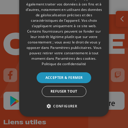
également traiter vos données à ces fins et à
d’autres, notamment en utilisant des données
de géolocalisation précises et des
caractéristiques de l’appareil. Vos choix
Ouv
s’appliquent uniquement à ce site web.
Certains fournisseurs peuvent se fonder sur
leur intérêt légitime plutôt que sur votre
consentement ; vous avez le droit de vous y
opposer dans
Paramètres publicitaires
. Vous
pouvez retirer votre consentement à tout
moment dans
Paramètres des cookies
.
Politique de confidentialité
ACCEPTER & FERMER
Suivez-nous sur FaceBook
Suivez-nous sur Instagram
Suivez-nous sur TikTok
Suivez-nous sur YouTube
Suivez-nous sur
Suiv
REFUSER TOUT
CONFIGURER
Liens utiles