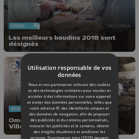
DIVERS
29/11/2018
Les meilleurs boudins 2018 sont
désignés
Utilisation responsable de vos
données
Nous et nos partenaires utilisons des cookies
et des technologies similaires pour stocker et
accéder à des informations sur votre appareil
et traiter des données personnelles, telles que
votre adresse IP, des identifiants uniques et
DIVERS
30/01/2018
des données de navigation, afin de proposer
Omega Bon: finale du concours à
des publicités et du contenu personnalisés,
mesurer les publicités et le contenu, obtenir
Villers-le-Bouillet
des insights d’audience et améliorer les
services.
Fournisseurs tiers (1910)
peuvent