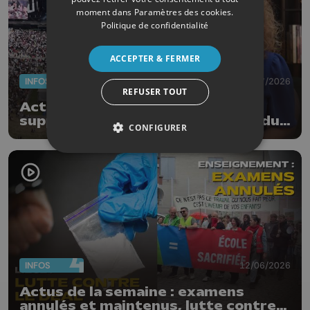
moment dans
Paramètres des cookies
.
Politique de confidentialité
ACCEPTER & FERMER
INFOS
03/07/2026
REFUSER TOUT
Actus de la semaine: Ardentes,
supporters et 4è vague d'exclus du
CONFIGURER
chômage
INFOS
12/06/2026
Actus de la semaine : examens
annulés et maintenus, lutte contre