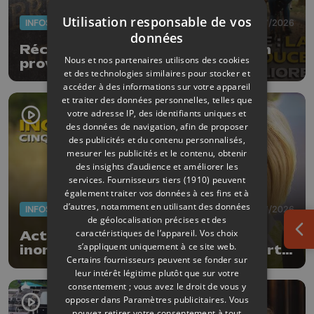
Utilisation responsable de vos
INFOS
24/07/2026
données
Récap' des actus de la semaine en
Nous et nos partenaires utilisons des cookies
province de Liège
et des technologies similaires pour stocker et
accéder à des informations sur votre appareil
et traiter des données personnelles, telles que
votre adresse IP, des identifiants uniques et
des données de navigation, afin de proposer
des publicités et du contenu personnalisés,
mesurer les publicités et le contenu, obtenir
des insights d’audience et améliorer les
services.
Fournisseurs tiers (1910)
peuvent
également traiter vos données à ces fins et à
d’autres, notamment en utilisant des données
INFOS
17/07/2026
de géolocalisation précises et des
caractéristiques de l’appareil. Vos choix
Actus de la semaine : 5 ans des
Ouv
s’appliquent uniquement à ce site web.
inondations, subsides pour le sport
Certains fournisseurs peuvent se fonder sur
et feu d'artifice
leur intérêt légitime plutôt que sur votre
consentement ; vous avez le droit de vous y
opposer dans
Paramètres publicitaires
. Vous
pouvez retirer votre consentement à tout