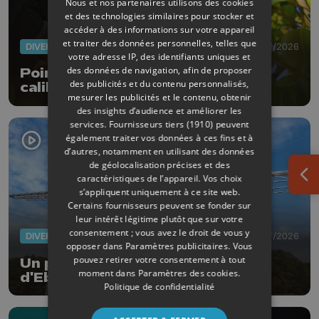
Nous et nos partenaires utilisons des cookies
et des technologies similaires pour stocker et
accéder à des informations sur votre appareil
et traiter des données personnelles, telles que
DIVERS
28/07/2026
votre adresse IP, des identifiants uniques et
des données de navigation, afin de proposer
Poires : la sécheresse réduit les
des publicités et du contenu personnalisés,
calibres
mesurer les publicités et le contenu, obtenir
des insights d’audience et améliorer les
services.
Fournisseurs tiers (1910)
peuvent
également traiter vos données à ces fins et à
d’autres, notamment en utilisant des données
de géolocalisation précises et des
caractéristiques de l’appareil. Vos choix
Ouv
s’appliquent uniquement à ce site web.
Certains fournisseurs peuvent se fonder sur
leur intérêt légitime plutôt que sur votre
consentement ; vous avez le droit de vous y
DIVERS
17/07/2026
opposer dans
Paramètres publicitaires
. Vous
pouvez retirer votre consentement à tout
Un planeur-monumenten au Fort
moment dans
Paramètres des cookies
.
d'Eben-Emael
Politique de confidentialité