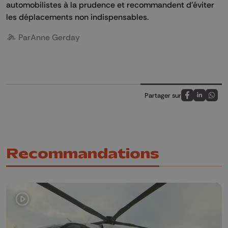
automobilistes à la prudence et recommandent d’éviter
les déplacements non indispensables.
Par
Anne Gerday
Partager sur
Partagez sur
Partagez 
Parta
Recommandations