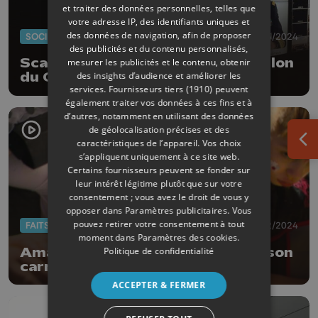
et traiter des données personnelles, telles que
votre adresse IP, des identifiants uniques et
des données de navigation, afin de proposer
SOCIÉTÉ
14/03/2024
des publicités et du contenu personnalisés,
Scandale militaire au 4ème bataillon
mesurer les publicités et le contenu, obtenir
des insights d’audience et améliorer les
du Génie d'Amay
services.
Fournisseurs tiers (1910)
peuvent
également traiter vos données à ces fins et à
d’autres, notamment en utilisant des données
de géolocalisation précises et des
caractéristiques de l’appareil. Vos choix
Ouv
s’appliquent uniquement à ce site web.
Certains fournisseurs peuvent se fonder sur
leur intérêt légitime plutôt que sur votre
consentement ; vous avez le droit de vous y
opposer dans
Paramètres publicitaires
. Vous
pouvez retirer votre consentement à tout
FAITS DIVERS
26/02/2024
moment dans
Paramètres des cookies
.
Politique de confidentialité
Amay organise la 50e édition de son
carnaval local
ACCEPTER & FERMER