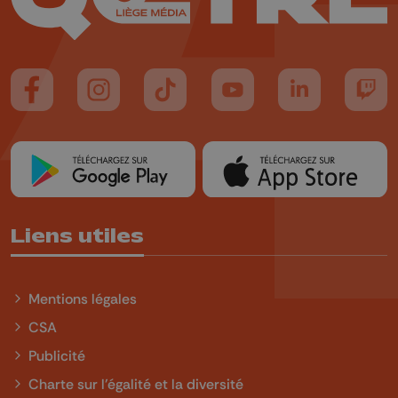
Suivez-nous sur FaceBook
Suivez-nous sur Instagram
Suivez-nous sur TikTok
Suivez-nous sur YouTube
Suivez-nous sur
Suiv
Liens utiles
Mentions légales
CSA
Publicité
Charte sur l'égalité et la diversité