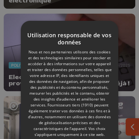
électronique
Utilisation responsable de vos
données
Nous et nos partenaires utilisons des cookies
et des technologies similaires pour stocker et
accéder à des informations sur votre appareil
POLITIQUE
13/10/2025
et traiter des données personnelles, telles que
votre adresse IP, des identifiants uniques et
Elections communales et
des données de navigation, afin de proposer
provinciales : c'était il y a un an déjà !
des publicités et du contenu personnalisés,
mesurer les publicités et le contenu, obtenir
des insights d’audience et améliorer les
services.
Fournisseurs tiers (1910)
peuvent
également traiter vos données à ces fins et à
d’autres, notamment en utilisant des données
de géolocalisation précises et des
caractéristiques de l’appareil. Vos choix
Ouv
s’appliquent uniquement à ce site web.