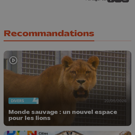
Partagez sur
Partagez 
Parta
Recommandations
DIVERS
20/05/2026
Monde sauvage : un nouvel espace
pour les lions