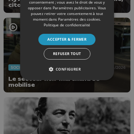
consentement ; vous avez le droit de vous y
citoyens et commerçants ravis
opposer dans
Paramètres publicitaires
. Vous
pouvez retirer votre consentement à tout
moment dans
Paramètres des cookies
.
Politique de confidentialité
ACCEPTER & FERMER
REFUSER TOUT
SOCIÉTÉ
07/04/2026
CONFIGURER
Le secteur non-marchand se
mobilise