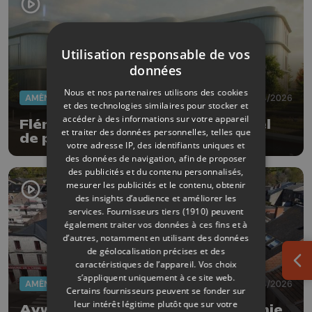
Utilisation responsable de vos
données
Nous et nos partenaires utilisons des cookies
AMÉNAGEMENT DU TERRITOIRE
08/04/2026
et des technologies similaires pour stocker et
accéder à des informations sur votre appareil
Flémalle aura un tout nouvel hôtel
et traiter des données personnelles, telles que
de police fin 2027
votre adresse IP, des identifiants uniques et
des données de navigation, afin de proposer
des publicités et du contenu personnalisés,
mesurer les publicités et le contenu, obtenir
des insights d’audience et améliorer les
services.
Fournisseurs tiers (1910)
peuvent
également traiter vos données à ces fins et à
d’autres, notamment en utilisant des données
de géolocalisation précises et des
caractéristiques de l’appareil. Vos choix
Ouv
s’appliquent uniquement à ce site web.
AMÉNAGEMENT DU TERRITOIRE
08/04/2026
Certains fournisseurs peuvent se fonder sur
leur intérêt légitime plutôt que sur votre
Aywaille: la place Joseph Thiry finie,