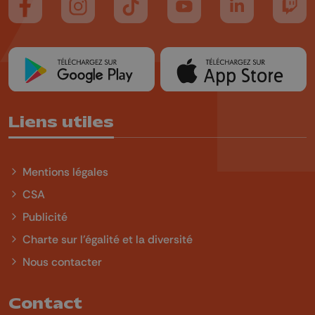
Suivez-nous sur FaceBook
Suivez-nous sur Instagram
Suivez-nous sur TikTok
Suivez-nous sur YouTube
Suivez-nous sur
Suiv
Liens utiles
Mentions légales
CSA
Publicité
Charte sur l'égalité et la diversité
Nous contacter
Contact