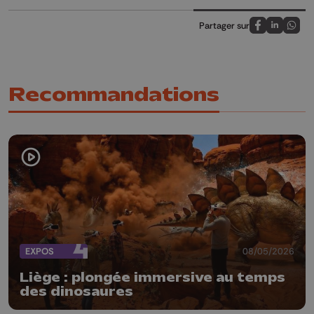
Partager sur
Partagez sur
Partagez 
Parta
Recommandations
EXPOS
08/05/2026
Liège : plongée immersive au temps
des dinosaures