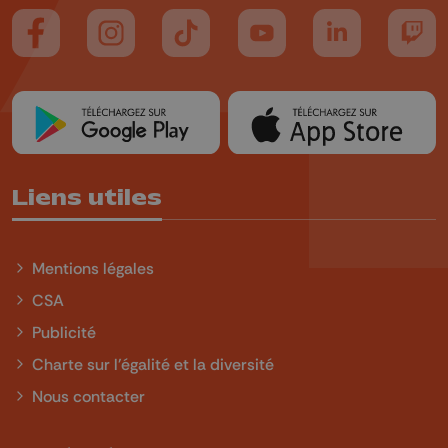
Suivez-nous sur FaceBook
Suivez-nous sur Instagram
Suivez-nous sur TikTok
Suivez-nous sur YouTube
Suivez-nous sur
Suiv
Liens utiles
Mentions légales
CSA
Publicité
Charte sur l'égalité et la diversité
Nous contacter