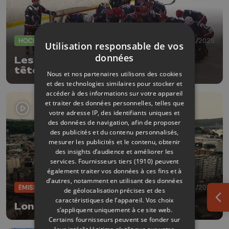
HOCKEY
02/11/2025
Utilisation responsable de vos
données
Les Bulldogs de Liège restent en
tête de la coupe CEHL
Nous et nos partenaires utilisons des cookies
et des technologies similaires pour stocker et
accéder à des informations sur votre appareil
et traiter des données personnelles, telles que
votre adresse IP, des identifiants uniques et
des données de navigation, afin de proposer
des publicités et du contenu personnalisés,
mesurer les publicités et le contenu, obtenir
des insights d’audience et améliorer les
services.
Fournisseurs tiers (1910)
peuvent
également traiter vos données à ces fins et à
d’autres, notamment en utilisant des données
ÉMISSIONS
22/11/2024
de géolocalisation précises et des
caractéristiques de l’appareil. Vos choix
Ouv
Longdoz, par Vu du Ciel
s’appliquent uniquement à ce site web.
Certains fournisseurs peuvent se fonder sur