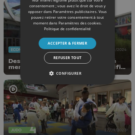
leur intérêt légitime plutôt que sur votre
consentement ; vous avez le droit de vous y
opposer dans
Paramètres publicitaires
. Vous
pouvez retirer votre consentement à tout
moment dans
Paramètres des cookies
.
Politique de confidentialité
ACCEPTER & FERMER
ECONOMIE
24/06/2024
REFUSER TOUT
Des commerçants de la Médiacité
menacés d'astreintes: CBRE justifie
l'envoi d'huissiers
CONFIGURER
JUDO
27/09/2023