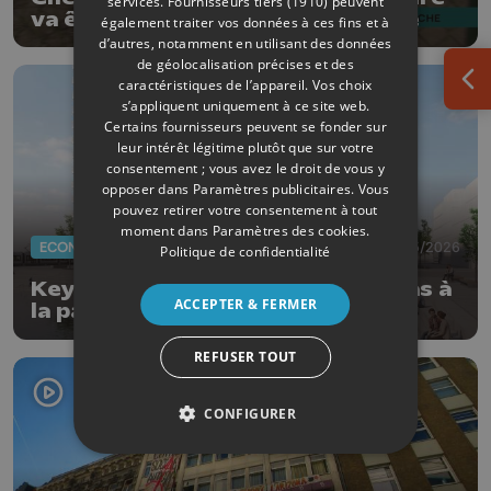
services.
Fournisseurs tiers (1910)
peuvent
va être entièrement réaménagée
également traiter vos données à ces fins et à
d’autres, notamment en utilisant des données
de géolocalisation précises et des
caractéristiques de l’appareil. Vos choix
Ouv
s’appliquent uniquement à ce site web.
Certains fournisseurs peuvent se fonder sur
leur intérêt légitime plutôt que sur votre
consentement ; vous avez le droit de vous y
opposer dans
Paramètres publicitaires
. Vous
pouvez retirer votre consentement à tout
moment dans
Paramètres des cookies
.
ECONOMIE
19/05/2026
Politique de confidentialité
Keyes (ex-NRB) ne s'installera pas à
ACCEPTER & FERMER
la patinoire de Liège
REFUSER TOUT
CONFIGURER