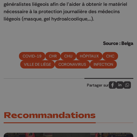
généralistes liégeois afin de l'aider à obtenir le matériel
nécessaire à la protection journalière des médecins
liégeois (masque, gel hydroalcoolique,...).
Source : Belga
COVID-19
CHR
CHU
HÔPITAUX
CHC
VILLE DE LIÈGE
CORONAVIRUS
INFECTION
Partager sur
Partagez sur
Partagez 
Parta
Recommandations