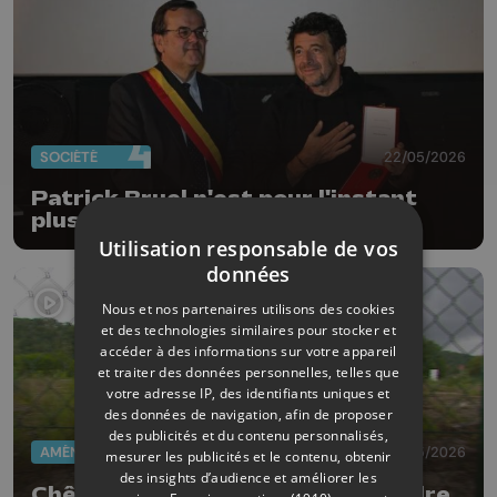
SOCIÉTÉ
22/05/2026
Patrick Bruel n'est pour l'instant
plus citoyen d'honneur liégeois
Utilisation responsable de vos
données
Nous et nos partenaires utilisons des cookies
et des technologies similaires pour stocker et
accéder à des informations sur votre appareil
et traiter des données personnelles, telles que
votre adresse IP, des identifiants uniques et
des données de navigation, afin de proposer
des publicités et du contenu personnalisés,
AMÉNAGEMENT DU TERRITOIRE
21/05/2026
mesurer les publicités et le contenu, obtenir
des insights d’audience et améliorer les
Chênée : la rive gauche de la Vesdre