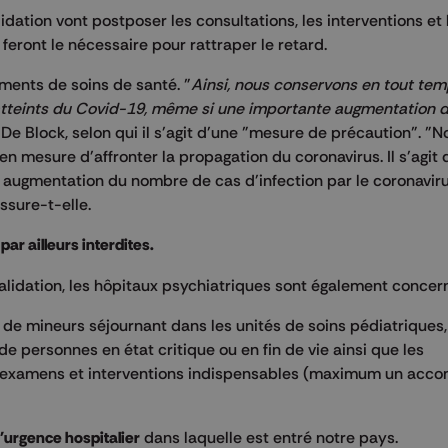
idation vont postposer les consultations, les interventions et 
feront le nécessaire pour rattraper le retard.
ements de soins de santé. "
Ainsi, nous conservons en tout tem
s atteints du Covid-19, même si une importante augmentation
De Block, selon qui il s'agit d'une "mesure de précaution". "N
n mesure d'affronter la propagation du coronavirus. Il s'agit 
 augmentation du nombre de cas d'infection par le coronavir
assure-t-elle.
par ailleurs interdites.
validation, les hôpitaux psychiatriques sont également concer
s) de mineurs séjournant dans les unités de soins pédiatriques,
e personnes en état critique ou en fin de vie ainsi que les
d'examens et interventions indispensables (maximum un acc
'urgence hospitalier
dans laquelle est entré notre pays.