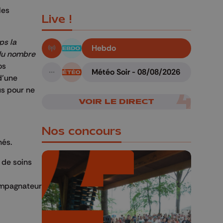
les
Live !
ps la
Hebdo
 du nombre
En live!
os
Météo Soir - 08/08/2026
d'une
A suivre
us pour ne
VOIR LE DIRECT
Nos concours
nés.
 de soins
ompagnateur
🎁 Gagnez 5x2
places pour le