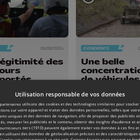
26/09/2024
EVÈNEMENTS
légitimité des
Une belle
ours
concentrati
iportés
de véhicules
militaires p
Utilisation responsable de vos données
les festivit
annuelles du
partenaires utilisons des cookies et des technologies similaires pour stocker
tions sur votre appareil et traiter des données personnelles, telles que votre
Fort de Lan
iants uniques et des données de navigation, afin de proposer des publicités e
és, mesurer les publicités et le contenu, obtenir des insights d’audience et a
ournisseurs tiers (1910)
peuvent également traiter vos données à ces fins et 
 utilisant des données de géolocalisation précises et des caractéristiques d
s’appliquent uniquement à ce site web. Certains fournisseurs peuvent se fond