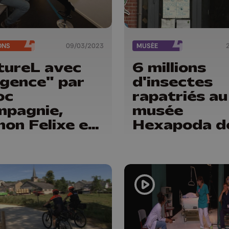
ONS
09/03/2023
MUSÉE
tureL avec
6 millions
gence" par
d'insectes
oc
rapatriés au
pagnie,
musée
on Felixe et
Hexapoda d
 et les
Waremme
eleurs