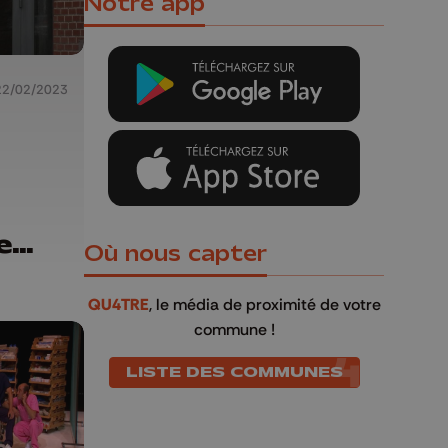
Notre app
22/02/2023
e
Où nous capter
QU4TRE
, le média de proximité de votre
commune !
LISTE DES COMMUNES