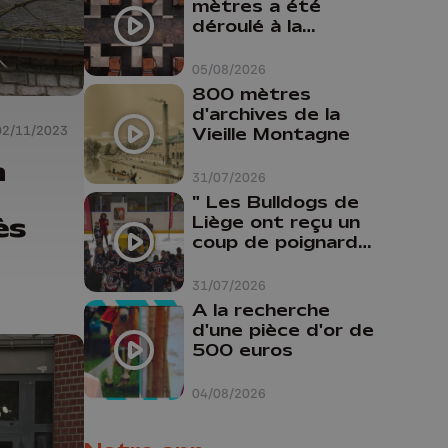
mètres a été
peut pas nous
déroulé à la
aider"
Cathédrale de
Liège
05/08/2026
800 mètres
d'archives de la
02/11/2023
Vieille Montagne
n
31/07/2026
" Les Bulldogs de
ès
Liège ont reçu un
coup de poignard
dans le dos "
31/07/2026
A la recherche
d'une pièce d'or de
500 euros
04/08/2026