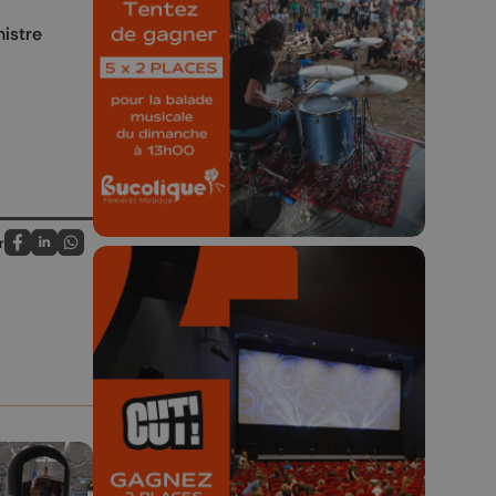
Bucolique Ferrières
nistre
Festival 🌿🎶
Concours valable jusqu'au 9 août,
23h59.
r
Partagez sur FaceBook
Partagez sur LinkedIn
Partagez sur Whatsapp
🎬 Concours CUT x
Les Grignoux ✨
Concours permanent - 2 places à