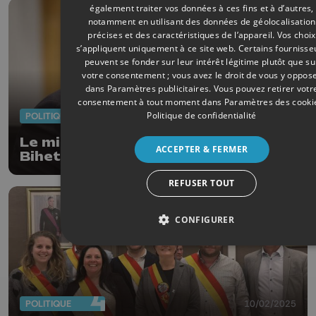
également traiter vos données à ces fins et à d’autres,
notamment en utilisant des données de géolocalisation
précises et des caractéristiques de l’appareil. Vos choix
s’appliquent uniquement à ce site web. Certains fournisse
peuvent se fonder sur leur intérêt légitime plutôt que su
votre consentement ; vous avez le droit de vous y oppos
dans
Paramètres publicitaires
. Vous pouvez retirer votr
consentement à tout moment dans
Paramètres des cooki
Politique de confidentialité
POLITIQUE
20/03/2025
Le ministre de l'Energie Mathieu
ACCEPTER & FERMER
Bihet nouveau président provincial
du MR
REFUSER TOUT
CONFIGURER
POLITIQUE
10/02/2025