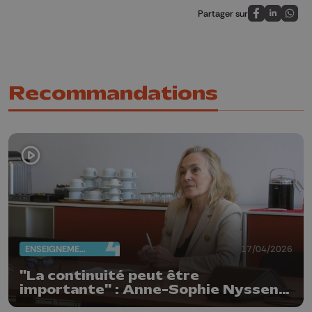
Partager sur
Partagez sur
Partagez 
Parta
Recommandations
ENSEIGNEMENT
17/04/2026
"La continuité peut être
importante" : Anne-Sophie Nyssen
réélue rectrice de l'ULiège