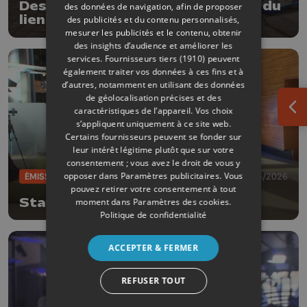
Des boîtes à papote pour recréer du
des données de navigation, afin de proposer
lien à Remicourt
des publicités et du contenu personnalisés,
mesurer les publicités et le contenu, obtenir
des insights d’audience et améliorer les
services.
Fournisseurs tiers (1910)
peuvent
également traiter vos données à ces fins et à
d’autres, notamment en utilisant des données
de géolocalisation précises et des
caractéristiques de l’appareil. Vos choix
Ouv
s’appliquent uniquement à ce site web.
Certains fournisseurs peuvent se fonder sur
leur intérêt légitime plutôt que sur votre
consentement ; vous avez le droit de vous y
opposer dans
Paramètres publicitaires
. Vous
ÉMISSIONS
16/03/2026
pouvez retirer votre consentement à tout
Station Europe
moment dans
Paramètres des cookies
.
Politique de confidentialité
ACCEPTER & FERMER
REFUSER TOUT