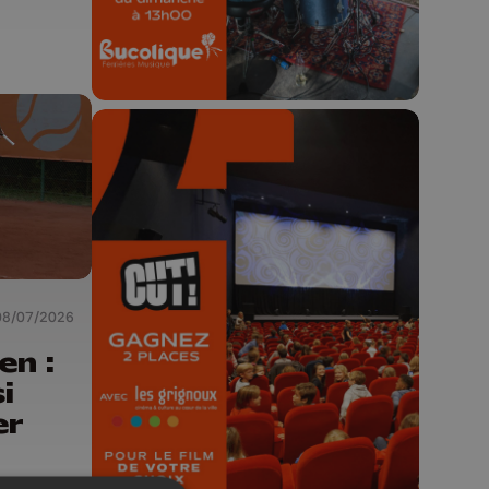
🎬 Concours CUT x
Les Grignoux ✨
08/07/2026
Concours permanent - 2 places à
en :
gagner chaque semaine !
i
er