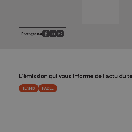
Partager sur
Partagez sur FaceBook
Partagez sur LinkedIn
Partagez sur Whatsapp
L'émission qui vous informe de l'actu du te
TENNIS
PADEL