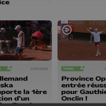
ice
S
13/07/2026
TENNIS
llemand
Province Op
oska
entrée réuss
porte la 1ère
pour Gauthi
tion d'un
Onclin !
ias Province