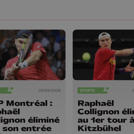
06/08/2026
SPORTS
 Montréal :
Raphaël
haël
Collignon él
lignon éliminé
au 1er tour 
 son entrée
Kitzbühel