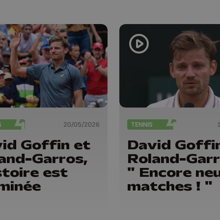
S
20/05/2026
TENNIS
id Goffin et
David Goffi
and-Garros,
Roland-Garr
istoire est
" Encore ne
minée
matches ! "