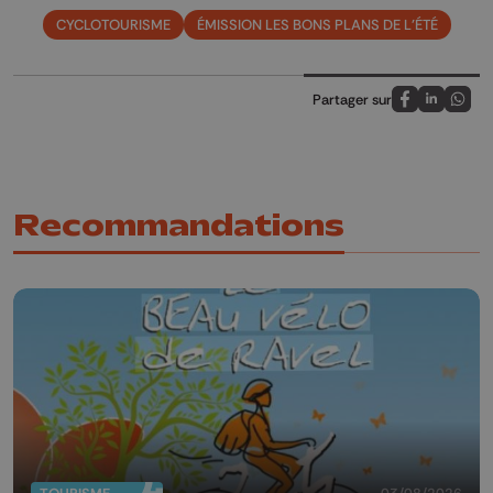
CYCLOTOURISME
ÉMISSION LES BONS PLANS DE L'ÉTÉ
Partager sur
Partagez sur
Partagez 
Parta
Recommandations
03/08/2026