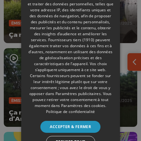
et traiter des données personnelles, telles que
votre adresse IP, des identifiants uniques et
des données de navigation, afin de proposer
des publicités et du contenu personnalisés,
ÉMISSIONS
19/08/2025
mesurer les publicités et le contenu, obtenir
des insights d’audience et améliorer les
Ça roule?
services.
Fournisseurs tiers (1910)
peuvent
également traiter vos données à ces fins et à
d’autres, notamment en utilisant des données
de géolocalisation précises et des
caractéristiques de l’appareil. Vos choix
Ouv
s’appliquent uniquement à ce site web.
Certains fournisseurs peuvent se fonder sur
leur intérêt légitime plutôt que sur votre
consentement ; vous avez le droit de vous y
opposer dans
Paramètres publicitaires
. Vous
pouvez retirer votre consentement à tout
ÉMISSIONS
12/08/2025
moment dans
Paramètres des cookies
.
Politique de confidentialité
Ça roule? Best of 6 autour
d'Amblève.
ACCEPTER & FERMER