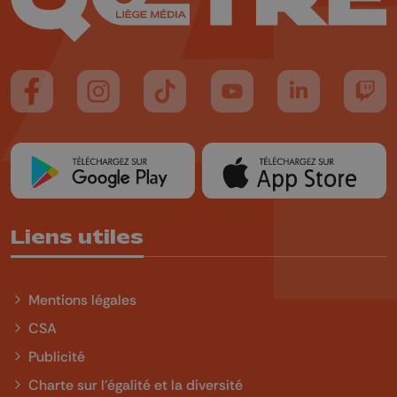
Suivez-nous sur FaceBook
Suivez-nous sur Instagram
Suivez-nous sur TikTok
Suivez-nous sur YouTube
Suivez-nous sur
Suiv
Liens utiles
Mentions légales
CSA
Publicité
Charte sur l'égalité et la diversité