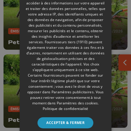
accéder à des informations sur votre appareil
et traiter des données personnelles, telles que
votre adresse IP, des identifiants uniques et
des données de navigation, afin de proposer
des publicités et du contenu personnalisés,
mesurer les publicités et le contenu, obtenir
ÉMISSIONS
13/06/2026
des insights d’audience et améliorer les
Petit pois et pois de senteur
services.
Fournisseurs tiers (1910)
peuvent
également traiter vos données à ces fins et à
d’autres, notamment en utilisant des données
de géolocalisation précises et des
caractéristiques de l’appareil. Vos choix
Ouv
s’appliquent uniquement à ce site web.
Certains fournisseurs peuvent se fonder sur
leur intérêt légitime plutôt que sur votre
consentement ; vous avez le droit de vous y
opposer dans
Paramètres publicitaires
. Vous
pouvez retirer votre consentement à tout
moment dans
Paramètres des cookies
.
Politique de confidentialité
ÉMISSIONS
06/06/2026
Petit pois et pois de senteur
ACCEPTER & FERMER