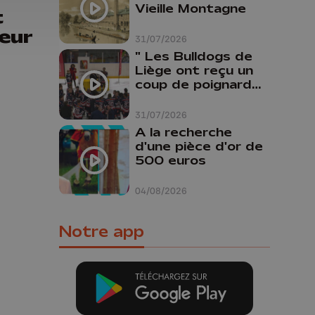
Vieille Montagne
t
eur
31/07/2026
" Les Bulldogs de
Liège ont reçu un
coup de poignard
dans le dos "
31/07/2026
A la recherche
d'une pièce d'or de
500 euros
04/08/2026
Notre app