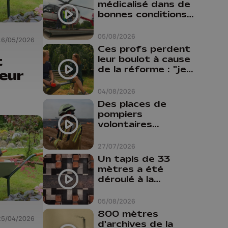
médicalisé dans de
bonnes conditions à
Oupeye
05/08/2026
16/05/2026
Ces profs perdent
t
leur boulot à cause
de la réforme : "je
eur
travaillais bien plus
comme prof que
04/08/2026
comme
Des places de
pharmacienne"
pompiers
volontaires
disponibles en
province de Liège :
27/07/2026
"Un citoyen qui
Un tapis de 33
n'est formé ne
mètres a été
peut pas nous
déroulé à la
aider"
Cathédrale de
Liège
05/08/2026
800 mètres
25/04/2026
d'archives de la