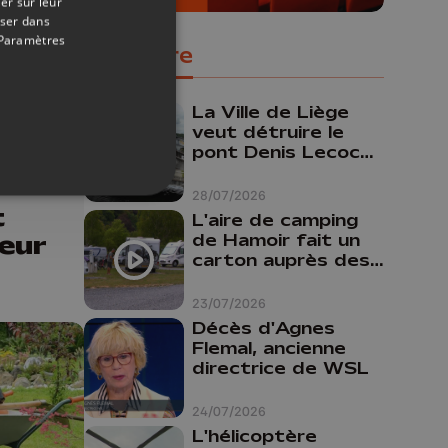
er sur leur
oser dans
Paramètres
Populaire
La Ville de Liège
veut détruire le
pont Denis Lecocq
mais manque de
06/06/2026
budget pour le
28/07/2026
t
faire
L'aire de camping
eur
de Hamoir fait un
carton auprès des
touristes
23/07/2026
Décès d'Agnes
Flemal, ancienne
directrice de WSL
24/07/2026
L'hélicoptère