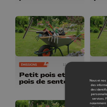
ÉMISSIONS
11/07/2026
ÉMISSI
Petit pois et
Pet
pois de senteur
poi
Nous et nos 
des informa
des identif
personnalis
services.
F
notamment en