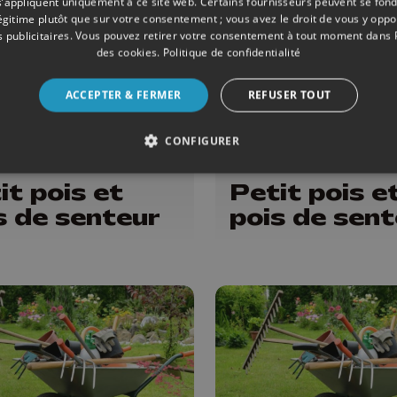
s’appliquent uniquement à ce site web. Certains fournisseurs peuvent se fond
légitime plutôt que sur votre consentement ; vous avez le droit de vous y opp
 publicitaires
. Vous pouvez retirer votre consentement à tout moment dans
des cookies
.
Politique de confidentialité
ACCEPTER & FERMER
REFUSER TOUT
CONFIGURER
ONS
13/06/2026
ÉMISSIONS
it pois et
Petit pois e
s de senteur
pois de sent