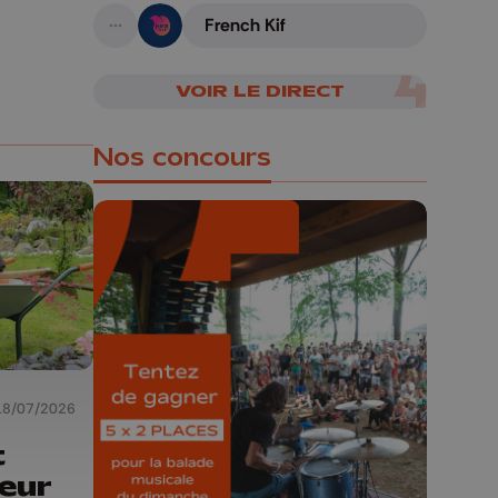
French Kif
A suivre
VOIR LE DIRECT
Nos concours
🎁 Gagnez 5x2
places pour le
Bucolique Ferrières
Festival 🌿🎶
18/07/2026
t
Concours valable jusqu'au 9 août,
eur
23h59.