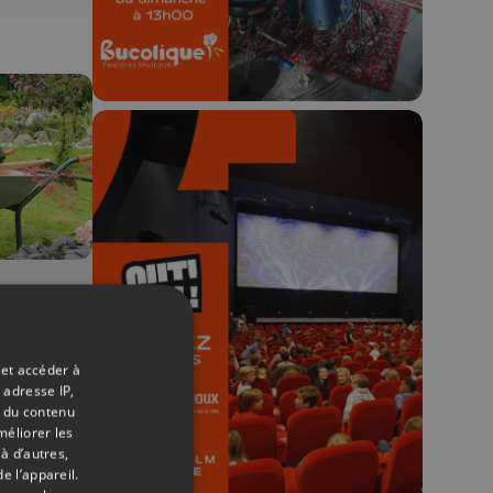
🎬 Concours CUT x
Les Grignoux ✨
27/06/2026
Concours permanent - 2 places à
t
gagner chaque semaine !
eur
 et accéder à
 adresse IP,
t du contenu
méliorer les
à d’autres,
e l’appareil.