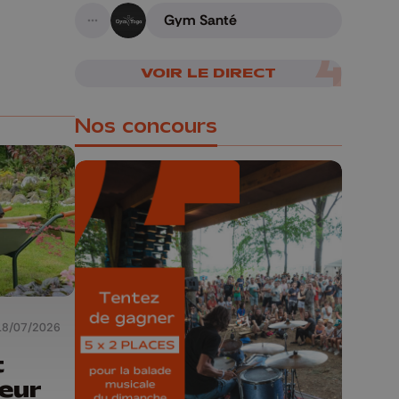
Gym Santé
A suivre
VOIR LE DIRECT
Nos concours
🎁 Gagnez 5x2
places pour le
Bucolique Ferrières
Festival 🌿🎶
18/07/2026
t
Concours valable jusqu'au 9 août,
eur
23h59.