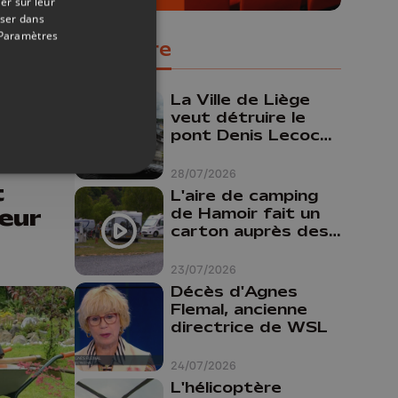
er sur leur
oser dans
Paramètres
Populaire
La Ville de Liège
veut détruire le
pont Denis Lecocq
mais manque de
06/06/2026
budget pour le
28/07/2026
t
faire
L'aire de camping
eur
de Hamoir fait un
carton auprès des
touristes
23/07/2026
Décès d'Agnes
Flemal, ancienne
directrice de WSL
24/07/2026
L'hélicoptère