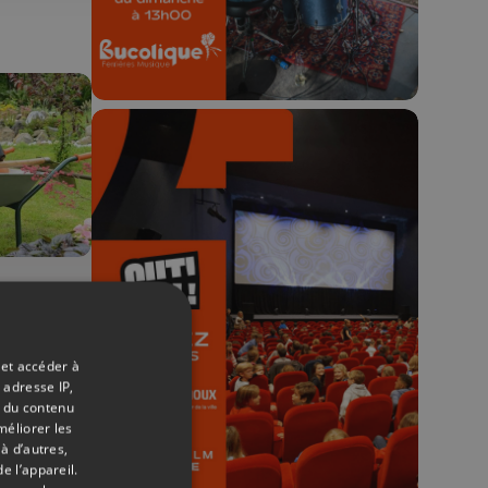
🎬 Concours CUT x
Les Grignoux ✨
27/06/2026
Concours permanent - 2 places à
t
gagner chaque semaine !
eur
 et accéder à
 adresse IP,
t du contenu
méliorer les
à d’autres,
e l’appareil.