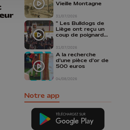
Vieille Montagne
t
eur
31/07/2026
" Les Bulldogs de
Liège ont reçu un
coup de poignard
dans le dos "
31/07/2026
A la recherche
d'une pièce d'or de
500 euros
04/08/2026
Notre app