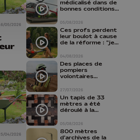
médicalisé dans de
bonnes conditions à
Oupeye
05/08/2026
16/05/2026
Ces profs perdent
t
leur boulot à cause
de la réforme : "je
eur
travaillais bien plus
comme prof que
04/08/2026
comme
Des places de
pharmacienne"
pompiers
volontaires
disponibles en
province de Liège :
27/07/2026
"Un citoyen qui
Un tapis de 33
n'est formé ne
mètres a été
peut pas nous
déroulé à la
aider"
Cathédrale de
Liège
05/08/2026
800 mètres
25/04/2026
d'archives de la