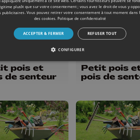
s’appliquent uniquement à ce site web. Certains fournisseurs peuvent se fond
légitime plutôt que sur votre consentement ; vous avez le droit de vous y opp
 publicitaires
. Vous pouvez retirer votre consentement à tout moment dans
des cookies
.
Politique de confidentialité
ACCEPTER & FERMER
REFUSER TOUT
CONFIGURER
ONS
13/06/2026
ÉMISSIONS
it pois et
Petit pois e
s de senteur
pois de sent