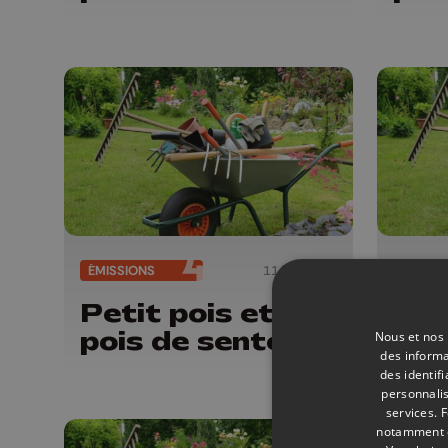
ÉMISSIONS
11/07/2026
ÉMISSI
Petit pois et
Pet
pois de senteur
poi
Nous et nos 
des informa
des identif
personnalis
services.
F
notamment en