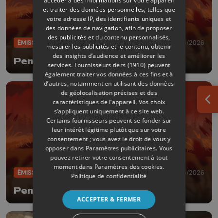
accéder à des informations sur votre appareil
et traiter des données personnelles, telles que
votre adresse IP, des identifiants uniques et
des données de navigation, afin de proposer
des publicités et du contenu personnalisés,
ÉMISSIONS
28/05/2026
mesurer les publicités et le contenu, obtenir
des insights d’audience et améliorer les
Pense bêtes
services.
Fournisseurs tiers (1910)
peuvent
également traiter vos données à ces fins et à
d’autres, notamment en utilisant des données
de géolocalisation précises et des
caractéristiques de l’appareil. Vos choix
Ouv
s’appliquent uniquement à ce site web.
Certains fournisseurs peuvent se fonder sur
leur intérêt légitime plutôt que sur votre
consentement ; vous avez le droit de vous y
opposer dans
Paramètres publicitaires
. Vous
pouvez retirer votre consentement à tout
moment dans
Paramètres des cookies
.
ÉMISSIONS
14/05/2026
Politique de confidentialité
Pense bêtes
ACCEPTER & FERMER