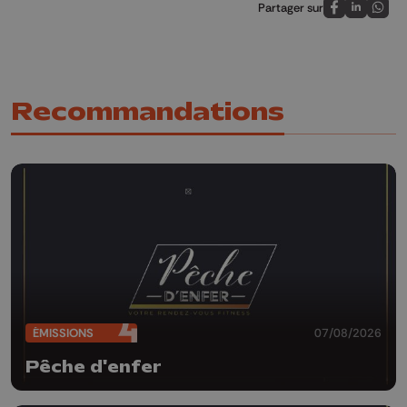
Partager sur
Partagez sur
Partagez 
Parta
Recommandations
ÉMISSIONS
07/08/2026
Pêche d'enfer