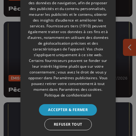
des données de navigation, afin de proposer
Pêche d'enfer
des publicités et du contenu personnalisés,
mesurer les publicités et le contenu, obtenir
des insights d’audience et améliorer les
services.
Fournisseurs tiers (1910)
peuvent
également traiter vos données à ces fins et à
d’autres, notamment en utilisant des données
de géolocalisation précises et des
caractéristiques de l’appareil. Vos choix
Ouv
s’appliquent uniquement à ce site web.
Certains fournisseurs peuvent se fonder sur
leur intérêt légitime plutôt que sur votre
consentement ; vous avez le droit de vous y
opposer dans
Paramètres publicitaires
. Vous
ÉMISSIONS
28/07/2026
pouvez retirer votre consentement à tout
Pêche d'enfer
moment dans
Paramètres des cookies
.
Politique de confidentialité
ACCEPTER & FERMER
REFUSER TOUT