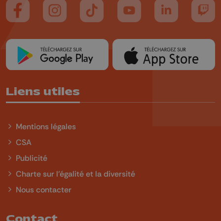
Suivez-nous sur FaceBook
Suivez-nous sur Instagram
Suivez-nous sur TikTok
Suivez-nous sur YouTube
Suivez-nous sur
Suiv
Liens utiles
Mentions légales
CSA
Publicité
Charte sur l'égalité et la diversité
Nous contacter
Contact