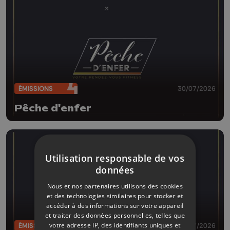
ÉMISSIONS
30/07/2026
Pêche d'enfer
Utilisation responsable de vos
données
Nous et nos partenaires utilisons des cookies
et des technologies similaires pour stocker et
accéder à des informations sur votre appareil
et traiter des données personnelles, telles que
votre adresse IP, des identifiants uniques et
ÉMISSIONS
29/07/2026