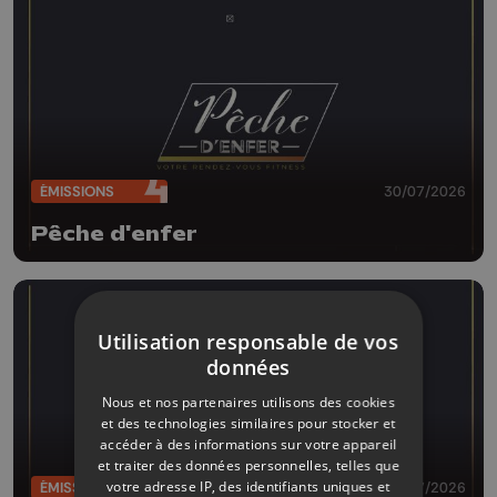
ÉMISSIONS
30/07/2026
Pêche d'enfer
Utilisation responsable de vos
données
Nous et nos partenaires utilisons des cookies
et des technologies similaires pour stocker et
accéder à des informations sur votre appareil
et traiter des données personnelles, telles que
votre adresse IP, des identifiants uniques et
ÉMISSIONS
29/07/2026