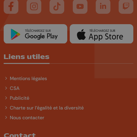
Suivez-nous sur FaceBook
Suivez-nous sur Instagram
Suivez-nous sur TikTok
Suivez-nous sur YouTube
Suivez-nous sur
Suiv
Liens utiles
Mentions légales
CSA
Publicité
Charte sur l'égalité et la diversité
Nous contacter
Contact