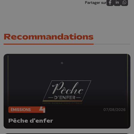
Partager sur
Partagez sur
Partagez 
Parta
Recommandations
ÉMISSIONS
07/08/2026
Pêche d'enfer