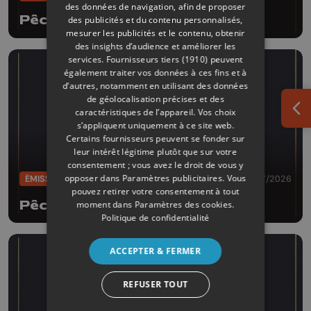
des données de navigation, afin de proposer
Pêche d'enfer
des publicités et du contenu personnalisés,
mesurer les publicités et le contenu, obtenir
des insights d’audience et améliorer les
services.
Fournisseurs tiers (1910)
peuvent
également traiter vos données à ces fins et à
d’autres, notamment en utilisant des données
de géolocalisation précises et des
caractéristiques de l’appareil. Vos choix
Ouv
s’appliquent uniquement à ce site web.
Certains fournisseurs peuvent se fonder sur
leur intérêt légitime plutôt que sur votre
consentement ; vous avez le droit de vous y
opposer dans
Paramètres publicitaires
. Vous
ÉMISSIONS
28/07/2026
pouvez retirer votre consentement à tout
Pêche d'enfer
moment dans
Paramètres des cookies
.
Politique de confidentialité
ACCEPTER & FERMER
REFUSER TOUT